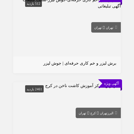
512 بازدید
تهران
تهران
برش لیزر و خم کاری حرفه‌ای | جوش لیزر
آگهی ویژه
2461 بازدید
البرز
تهران
کرج
تهران