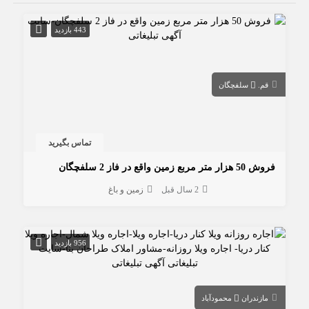
443 بازدید
قم.
سلفچگان
تماس بگیرید
فروش 50 هزار متر مربع زمین واقع در فاز 2 سلفچگان
2 سال قبل
زمین و باغ
956 بازدید
مازندران
محمودآباد