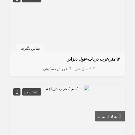
تماس بگیرید
۹۴متر/غرب دریاچه/فول دیزاین
6 سال قبل
فروش مسکونی
1483 بازدید
تهران
تهران