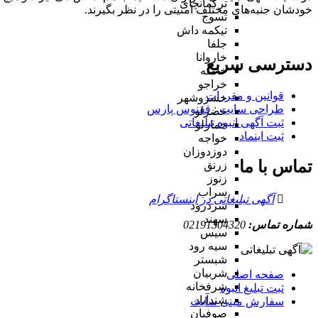
ترکمانچای
خودشان جنبه‌های مختلف امنیتی را در نظر بگیرند.
تسوج
تیکمه داش
جلفا
خاروانا
دسترسی سریع
خامنه
خراجو
قوانین و مقررات
خسروشهر
طراحی سایت : ققنوس پارس
خضرلو
ثبت آگهی انبوه تبلیغاتی
خمارلو
ثبت اینماد
خواجه
دوزدوزان
تماس با ما
زرنق
زنوز
سراب
آگهی تبلیغاتی در اینستاگرام
سردرود
سهند
شماره تماس:
02191304320
سیس
سیه رود
شبستر
شربیان
صفحه اصلی
شرفخانه
ثبت تبلیغ انبوه
شندآباد
سفارش مینی سایت
صوفیان