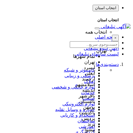
انتخاب استان
انتخاب استان
انتخاب همه
صفحه اصلی
×
طراحی سایت
آگهی انبوه تبلیغاتی
تهران
لیست سایتهای تبلیغاتی
تمام شهر‌ها
تهران
دسته‌بندی‌ها
آبسرد
کامپیوتر و شبکه
آبعلی
پزشکی و زیبایی
ارجمند
املاک
اسلامشهر
لوازم خانگی و شخصی
اندیشه
خدمات
باقرشهر
صنعت
باغستان
لوازم الکترونیکی
بومهن
خودرو و وسایل نقلیه
پاکدشت
استخدام و کاریابی
پردیس
ساختمان
پرند
آموزشی
پیشوا
گردشگری