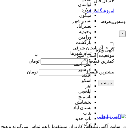
6 سال قبل
لواسان
ملارد
آموزشگاه زبان
میگون
نسیم شهر
جستجو پیشرفته
نصیرآباد
وحیدیه
×
ورامین
بازگشت
آذربایجان شرقی
آگهی ویژه
تمام شهر‌ها
موقعیت
تبریز
کمترین قیمت
تومان
آبش احمد
آذرشهر
بیشترین قیمت
تومان
آقکند
اسکو
جستجو
اهر
ایلخچی
باسمنج
بخشایش
بستان آباد
بناب
ناب جدید
ترک
در سایت آگهی تبلیغاتی کاربران مستقیما با هم تماس می‌گیرند و هیچ 