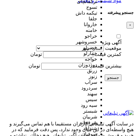
مواد شیمیایی و معدنی
ترکمانچای
تسوج
جستجو پیشرفته
تیکمه داش
جلفا
خاروانا
×
خامنه
خراجو
خسروشهر
آگهی ویژه
خضرلو
موقعیت
خمارلو
کمترین قیمت
تومان
خواجه
دوزدوزان
بیشترین قیمت
تومان
زرنق
زنوز
جستجو
سراب
سردرود
سهند
سیس
سیه رود
شبستر
شربیان
شرفخانه
در سایت آگهی تبلیغاتی کاربران مستقیما با هم تماس می‌گیرند و
شندآباد
هیچ واسطه‌ای در این میان وجود ندارد، پس دقت فرمایید که در
صوفیان
خرید و فروشِ شما در سایت آگهی تبلیغاتی هیچ دخالتی نداشته و