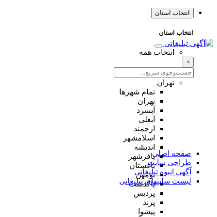
انتخاب استان
انتخاب استان
انتخاب همه
×
تهران
تمام شهر‌ها
تهران
آبسرد
آبعلی
ارجمند
اسلامشهر
اندیشه
صفحه اصلی
باقرشهر
طراحی سایت
باغستان
آگهی انبوه تبلیغاتی
بومهن
لیست سایتهای تبلیغاتی
پاکدشت
پردیس
پرند
پیشوا