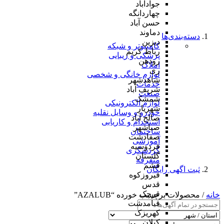
جوادآباد
چهاردانگه
حسن آباد
دماوند
دسته‌بندی‌ها
دیزین
کامپیوتر و شبکه
رباط کریم
پزشکی و زیبایی
رودهن
املاک
ری
لوازم خانگی و شخصی
شاهدشهر
خدمات
شریف آباد
صنعت
شمشک
لوازم الکترونیکی
شهریار
خودرو و وسایل نقلیه
صالح آباد
استخدام و کاریابی
صباشهر
ساختمان
صفادشت
آموزشی
فردوسیه
گردشگری
گلستان
متفرقه
فشم
ثبت اگهی رایگان
فیروزکوه
قدس
قرچک
خانه
/ محصولات برچسب خورده “AZALUB”
قیامدشت
کهریزک
کیلان