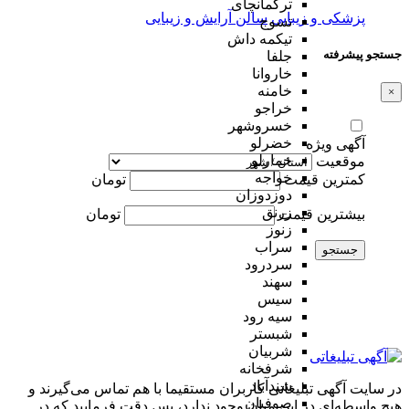
ترکمانچای
پزشکی و زیبایی
سالن آرایش و زیبایی
تسوج
تیکمه داش
جستجو پیشرفته
جلفا
خاروانا
خامنه
×
خراجو
خسروشهر
خضرلو
آگهی ویژه
خمارلو
موقعیت
خواجه
کمترین قیمت
تومان
دوزدوزان
زرنق
بیشترین قیمت
تومان
زنوز
سراب
جستجو
سردرود
سهند
سیس
سیه رود
شبستر
شربیان
شرفخانه
شندآباد
در سایت آگهی تبلیغاتی کاربران مستقیما با هم تماس می‌گیرند و
صوفیان
هیچ واسطه‌ای در این میان وجود ندارد، پس دقت فرمایید که در