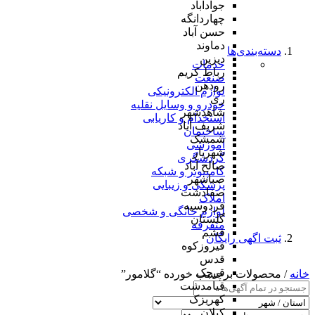
جوادآباد
چهاردانگه
حسن آباد
دماوند
دسته‌بندی‌ها
دیزین
خدمات
رباط کریم
صنعت
رودهن
لوازم الکترونیکی
ری
خودرو و وسایل نقلیه
شاهدشهر
استخدام و کاریابی
شریف آباد
ساختمان
شمشک
آموزشی
شهریار
گردشگری
صالح آباد
کامپیوتر و شبکه
صباشهر
پزشکی و زیبایی
صفادشت
املاک
فردوسیه
لوازم خانگی و شخصی
گلستان
متفرقه
فشم
ثبت اگهی رایگان
فیروزکوه
قدس
قرچک
خانه
/ محصولات برچسب خورده “گلامور”
قیامدشت
کهریزک
کیلان