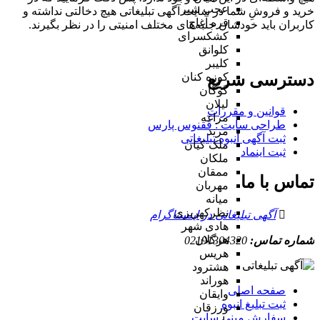
عجب شیر
خرید و فروشِ شما در سایت آگهی تبلیغاتی هیچ دخالتی نداشته و
قره آغاج
کاربران باید خودشان جنبه‌های مختلف امنیتی را در نظر بگیرند.
کشکسرای
کلوانق
کلیبر
دسترسی سریع
کوزه کنان
گوگان
لیلان
قوانین و مقررات
مراغه
طراحی سایت : ققنوس پارس
مرند
ثبت آگهی انبوه تبلیغاتی
ملک کیان
ثبت اینماد
ملکان
ممقان
تماس با ما
مهربان
میانه
نظرکهریزی
آگهی تبلیغاتی در اینستاگرام
هادی شهر
هرگلان
شماره تماس:
02191304320
هریس
هشترود
هوراند
صفحه اصلی
وایقان
ثبت تبلیغ انبوه
ورزقان
سفارش مینی سایت