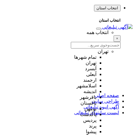
انتخاب استان
انتخاب استان
انتخاب همه
×
تهران
تمام شهر‌ها
تهران
آبسرد
آبعلی
ارجمند
اسلامشهر
اندیشه
صفحه اصلی
باقرشهر
طراحی سایت
باغستان
آگهی انبوه تبلیغاتی
بومهن
لیست سایتهای تبلیغاتی
پاکدشت
پردیس
پرند
پیشوا