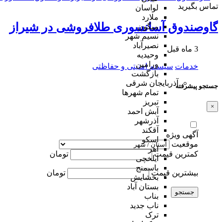
تماس بگیرید
لواسان
ملارد
گاوصندوق آسانسوری طلافروشی در شیراز
میگون
نسیم شهر
نصیرآباد
3 ماه قبل
وحیدیه
ورامین
خدمات
سیستم امنیتی و حفاظتی
بازگشت
آذربایجان شرقی
جستجو پیشرفته
تمام شهر‌ها
تبریز
×
آبش احمد
آذرشهر
آقکند
آگهی ویژه
اسکو
موقعیت
اهر
کمترین قیمت
تومان
ایلخچی
باسمنج
بیشترین قیمت
تومان
بخشایش
بستان آباد
جستجو
بناب
ناب جدید
ترک