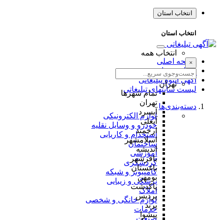
انتخاب استان
انتخاب استان
انتخاب همه
صفحه اصلی
×
طراحی سایت
آگهی انبوه تبلیغاتی
تهران
لیست سایتهای تبلیغاتی
تمام شهر‌ها
تهران
دسته‌بندی‌ها
آبسرد
لوازم الکترونیکی
آبعلی
خودرو و وسایل نقلیه
ارجمند
استخدام و کاریابی
اسلامشهر
ساختمان
اندیشه
آموزشی
باقرشهر
گردشگری
باغستان
کامپیوتر و شبکه
بومهن
پزشکی و زیبایی
پاکدشت
املاک
پردیس
لوازم خانگی و شخصی
پرند
خدمات
پیشوا
صنعت