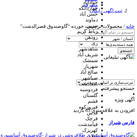
جوادآباد
متفرقه
چهاردانگه
ثبت اگهی رایگان
حسن آباد
دماوند
دیزین
خانه
/ محصولات برچسب خورده “گاوصندوق قصرالدشت”
رباط کریم
رودهن
ری
شاهدشهر
جستجو
شریف آباد
شمشک
شهریار
صالح آباد
صباشهر
صفادشت
جستجو پیشرفته
فردوسیه
گلستان
آگهی ویژه
فشم
فیروزکوه
افزودن به علاقه‌مندی
65 بازدید
قدس
قرچک
فارس
شیراز
قیامدشت
کهریزک
کیلان