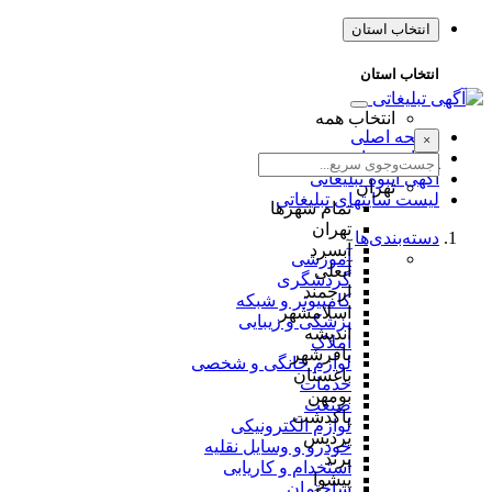
انتخاب استان
انتخاب استان
انتخاب همه
صفحه اصلی
×
طراحی سایت
آگهی انبوه تبلیغاتی
تهران
لیست سایتهای تبلیغاتی
تمام شهر‌ها
تهران
دسته‌بندی‌ها
آبسرد
آموزشی
آبعلی
گردشگری
ارجمند
کامپیوتر و شبکه
اسلامشهر
پزشکی و زیبایی
اندیشه
املاک
باقرشهر
لوازم خانگی و شخصی
باغستان
خدمات
بومهن
صنعت
پاکدشت
لوازم الکترونیکی
پردیس
خودرو و وسایل نقلیه
پرند
استخدام و کاریابی
پیشوا
ساختمان