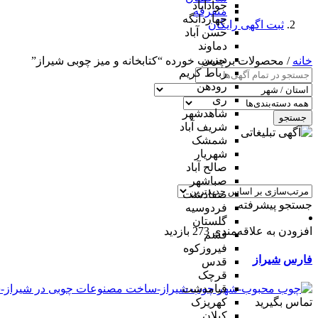
جوادآباد
متفرقه
چهاردانگه
ثبت اگهی رایگان
حسن آباد
دماوند
دیزین
خانه
/ محصولات برچسب خورده “کتابخانه و میز چوبی شیراز”
رباط کریم
رودهن
ری
شاهدشهر
جستجو
شریف آباد
شمشک
شهریار
صالح آباد
صباشهر
صفادشت
جستجو پیشرفته
فردوسیه
گلستان
افزودن به علاقه‌مندی
273 بازدید
فشم
فیروزکوه
فارس
شیراز
قدس
قرچک
قیامدشت
تماس بگیرید
کهریزک
کیلان