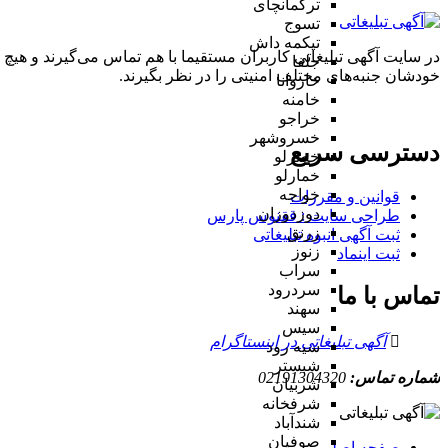
ترکمانچای
تسوج
تیکمه داش
در سایت آگهی تبلیغاتی کاربران مستقیما با هم تماس می‌گیرند و هیچ 
جلفا
خودشان جنبه‌های مختلف امنیتی را در نظر بگیرند.
خاروانا
خامنه
خراجو
خسروشهر
دسترسی سریع
خضرلو
خمارلو
خواجه
قوانین و مقررات
دوزدوزان
طراحی سایت : ققنوس پارس
زرنق
ثبت آگهی انبوه تبلیغاتی
زنوز
ثبت اینماد
سراب
سردرود
تماس با ما
سهند
سیس
آگهی تبلیغاتی در اینستاگرام
سیه رود
شبستر
شماره تماس:
02191304320
شربیان
شرفخانه
شندآباد
صوفیان
صفحه اصلی