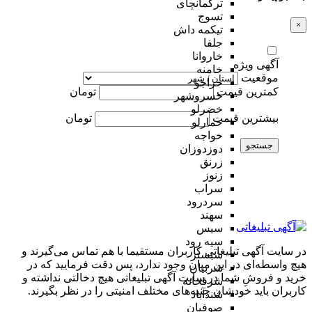
ترکمانچای
تسوج
×
تیکمه داش
جلفا
خاروانا
آگهی ویژه
خامنه
موقعیت
خراجو
کمترین قیمت
تومان
خسروشهر
خضرلو
بیشترین قیمت
تومان
خمارلو
خواجه
جستجو
دوزدوزان
زرنق
زنوز
سراب
سردرود
سهند
سیس
سیه رود
در سایت آگهی تبلیغاتی کاربران مستقیما با هم تماس می‌گیرند و
شبستر
هیچ واسطه‌ای در این میان وجود ندارد، پس دقت فرمایید که در
شربیان
خرید و فروشِ شما در سایت آگهی تبلیغاتی هیچ دخالتی نداشته و
شرفخانه
کاربران باید خودشان جنبه‌های مختلف امنیتی را در نظر بگیرند.
شندآباد
صوفیان