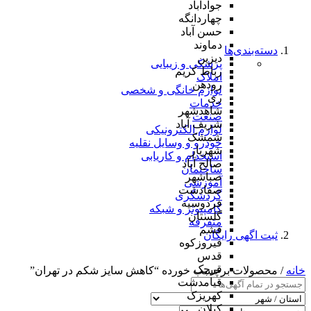
جوادآباد
چهاردانگه
حسن آباد
دماوند
دسته‌بندی‌ها
دیزین
پزشکی و زیبایی
رباط کریم
املاک
رودهن
لوازم خانگی و شخصی
ری
خدمات
شاهدشهر
صنعت
شریف آباد
لوازم الکترونیکی
شمشک
خودرو و وسایل نقلیه
شهریار
استخدام و کاریابی
صالح آباد
ساختمان
صباشهر
آموزشی
صفادشت
گردشگری
فردوسیه
کامپیوتر و شبکه
گلستان
متفرقه
فشم
ثبت اگهی رایگان
فیروزکوه
قدس
قرچک
خانه
/ محصولات برچسب خورده “کاهش سایز شکم در تهران”
قیامدشت
کهریزک
کیلان