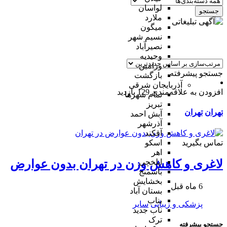
لواسان
جستجو
ملارد
میگون
نسیم شهر
نصیرآباد
وحیدیه
ورامین
جستجو پیشرفته
بازگشت
آذربایجان شرقی
افزودن به علاقه‌مندی
129 بازدید
تمام شهر‌ها
تبریز
تهران
تهران
آبش احمد
آذرشهر
آقکند
تماس بگیرید
اسکو
اهر
ایلخچی
لاغری و کاهش وزن در تهران بدون عوارض
باسمنج
بخشایش
6 ماه قبل
بستان آباد
بناب
پزشکی و زیبایی
سایر
ناب جدید
ترک
جستجو پیشرفته