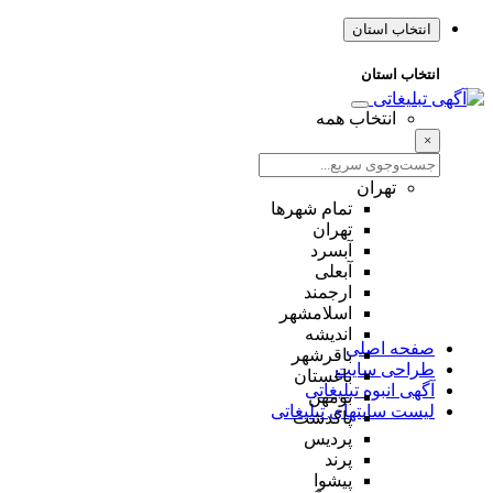
انتخاب استان
انتخاب استان
انتخاب همه
×
تهران
تمام شهر‌ها
تهران
آبسرد
آبعلی
ارجمند
اسلامشهر
اندیشه
صفحه اصلی
باقرشهر
طراحی سایت
باغستان
آگهی انبوه تبلیغاتی
بومهن
لیست سایتهای تبلیغاتی
پاکدشت
پردیس
پرند
پیشوا