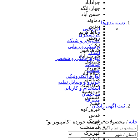
جوادآباد
چهاردانگه
حسن آباد
دماوند
دسته‌بندی‌ها
دیزین
آموزشی
رباط کریم
گردشگری
رودهن
کامپیوتر و شبکه
ری
پزشکی و زیبایی
شاهدشهر
املاک
شریف آباد
لوازم خانگی و شخصی
شمشک
خدمات
شهریار
صنعت
صالح آباد
لوازم الکترونیکی
صباشهر
خودرو و وسایل نقلیه
صفادشت
استخدام و کاریابی
فردوسیه
ساختمان
گلستان
متفرقه
فشم
ثبت اگهی رایگان
فیروزکوه
قدس
قرچک
خانه
/ محصولات برچسب خورده “کامپیوتر نو”
قیامدشت
کهریزک
کیلان