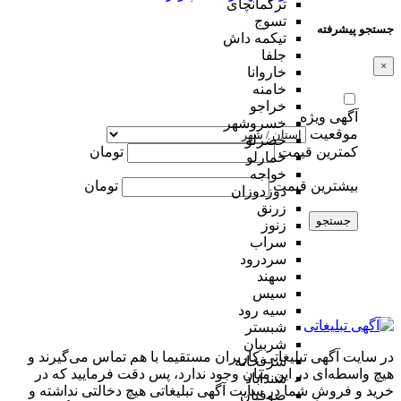
ترکمانچای
تسوج
جستجو پیشرفته
تیکمه داش
جلفا
×
خاروانا
خامنه
خراجو
آگهی ویژه
خسروشهر
موقعیت
خضرلو
کمترین قیمت
تومان
خمارلو
خواجه
بیشترین قیمت
تومان
دوزدوزان
زرنق
جستجو
زنوز
سراب
سردرود
سهند
سیس
سیه رود
شبستر
شربیان
در سایت آگهی تبلیغاتی کاربران مستقیما با هم تماس می‌گیرند و
شرفخانه
هیچ واسطه‌ای در این میان وجود ندارد، پس دقت فرمایید که در
شندآباد
خرید و فروشِ شما در سایت آگهی تبلیغاتی هیچ دخالتی نداشته و
صوفیان