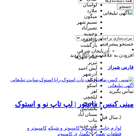
لواسان
جستجو
ملارد
میگون
نسیم شهر
نصیرآباد
وحیدیه
ورامین
جستجو پیشرفته
بازگشت
آذربایجان شرقی
افزودن به علاقه‌مندی
855 بازدید
تمام شهر‌ها
تبریز
فارس
شیراز
آبش احمد
آذرشهر
آقکند
اسکو
تماس بگیرید
اهر
ایلخچی
باسمنج
مینی کیس | مانیتور | لپ تاپ نو و استوک
بخشایش
بستان آباد
2 سال قبل
بناب
ناب جدید
لوازم جانبی کامپیوتر
کامپیوتر و شبکه
کامپیوتر و
ترک
قطعات
تعمیر و نگهداری کامپیوتر