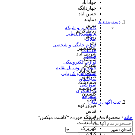
جوادآباد
چهاردانگه
حسن آباد
دماوند
دسته‌بندی‌ها
دیزین
کامپیوتر و شبکه
رباط کریم
پزشکی و زیبایی
رودهن
املاک
ری
لوازم خانگی و شخصی
شاهدشهر
خدمات
شریف آباد
صنعت
شمشک
لوازم الکترونیکی
شهریار
خودرو و وسایل نقلیه
صالح آباد
استخدام و کاریابی
صباشهر
ساختمان
صفادشت
آموزشی
فردوسیه
گردشگری
گلستان
متفرقه
فشم
ثبت اگهی رایگان
فیروزکوه
قدس
قرچک
خانه
/ محصولات برچسب خورده “کاشت میکس”
قیامدشت
کهریزک
کیلان