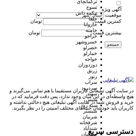
ترکمانچای
تسوج
آگهی ویژه
تیکمه داش
موقعیت
جلفا
کمترین قیمت
تومان
خاروانا
خامنه
بیشترین قیمت
تومان
خراجو
خسروشهر
جستجو
خضرلو
خمارلو
خواجه
دوزدوزان
زرنق
زنوز
سراب
سردرود
در سایت آگهی تبلیغاتی کاربران مستقیما با هم تماس می‌گیرند و
سهند
هیچ واسطه‌ای در این میان وجود ندارد، پس دقت فرمایید که در
سیس
خرید و فروشِ شما در سایت آگهی تبلیغاتی هیچ دخالتی نداشته و
سیه رود
کاربران باید خودشان جنبه‌های مختلف امنیتی را در نظر بگیرند.
شبستر
شربیان
شرفخانه
شندآباد
دسترسی سریع
صوفیان