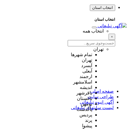
انتخاب استان
انتخاب استان
انتخاب همه
×
تهران
تمام شهر‌ها
تهران
آبسرد
آبعلی
ارجمند
اسلامشهر
اندیشه
صفحه اصلی
باقرشهر
طراحی سایت
باغستان
آگهی انبوه تبلیغاتی
بومهن
لیست سایتهای تبلیغاتی
پاکدشت
پردیس
پرند
پیشوا