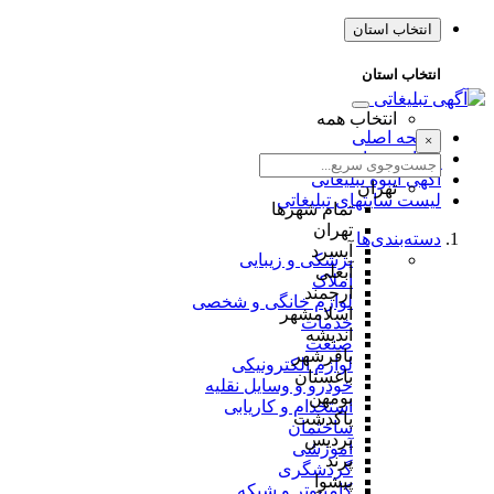
انتخاب استان
انتخاب استان
انتخاب همه
صفحه اصلی
×
طراحی سایت
آگهی انبوه تبلیغاتی
تهران
لیست سایتهای تبلیغاتی
تمام شهر‌ها
تهران
دسته‌بندی‌ها
آبسرد
پزشکی و زیبایی
آبعلی
املاک
ارجمند
لوازم خانگی و شخصی
اسلامشهر
خدمات
اندیشه
صنعت
باقرشهر
لوازم الکترونیکی
باغستان
خودرو و وسایل نقلیه
بومهن
استخدام و کاریابی
پاکدشت
ساختمان
پردیس
آموزشی
پرند
گردشگری
پیشوا
کامپیوتر و شبکه