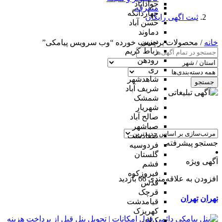
جوادآباد
متفرقه
چهاردانگه
ثبت اگهی رایگان
حسن آباد
دماوند
دیزین
خانه
/ محصولات برچسب خورده “وب سرویس پیامکی”
رباط کریم
رودهن
ری
شاهدشهر
جستجو
شریف آباد
شمشک
شهریار
صالح آباد
صباشهر
صفادشت
جستجو پیشرفته
فردوسیه
گلستان
آگهی ویژه
فشم
فیروزکوه
افزودن به علاقه‌مندی
66 بازدید
قدس
قرچک
تهران
تهران
قیامدشت
کهریزک
کیلان