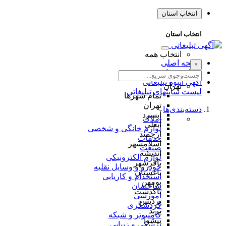
انتخاب استان
انتخاب استان
انتخاب همه
صفحه اصلی
×
طراحی سایت
آگهی انبوه تبلیغاتی
تهران
لیست سایتهای تبلیغاتی
تمام شهر‌ها
تهران
دسته‌بندی‌ها
آبسرد
املاک
آبعلی
لوازم خانگی و شخصی
ارجمند
خدمات
اسلامشهر
صنعت
اندیشه
لوازم الکترونیکی
باقرشهر
خودرو و وسایل نقلیه
باغستان
استخدام و کاریابی
بومهن
ساختمان
پاکدشت
آموزشی
پردیس
گردشگری
پرند
کامپیوتر و شبکه
پیشوا
پزشکی و زیبایی