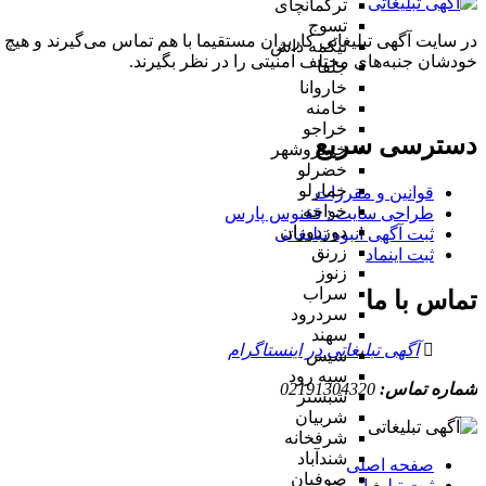
ترکمانچای
تسوج
در سایت آگهی تبلیغاتی کاربران مستقیما با هم تماس می‌گیرند و هیچ 
تیکمه داش
خودشان جنبه‌های مختلف امنیتی را در نظر بگیرند.
جلفا
خاروانا
خامنه
خراجو
دسترسی سریع
خسروشهر
خضرلو
خمارلو
قوانین و مقررات
خواجه
طراحی سایت : ققنوس پارس
دوزدوزان
ثبت آگهی انبوه تبلیغاتی
زرنق
ثبت اینماد
زنوز
سراب
تماس با ما
سردرود
سهند
آگهی تبلیغاتی در اینستاگرام
سیس
سیه رود
شماره تماس:
02191304320
شبستر
شربیان
شرفخانه
شندآباد
صفحه اصلی
صوفیان
ثبت تبلیغ انبوه