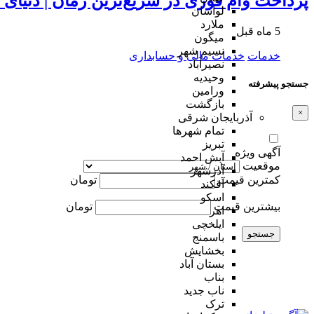
پرداخت وام فوری در سریع‌ترین زمان | دنیای 
لواسان
ملارد
5 ماه قبل
میگون
نسیم شهر
خدمات
خدمات مالی و حسابداری
نصیرآباد
وحیدیه
جستجو پیشرفته
ورامین
بازگشت
×
آذربایجان شرقی
تمام شهر‌ها
تبریز
آگهی ویژه
آبش احمد
موقعیت
آذرشهر
کمترین قیمت
تومان
آقکند
اسکو
بیشترین قیمت
تومان
اهر
ایلخچی
جستجو
باسمنج
بخشایش
بستان آباد
بناب
ناب جدید
ترک