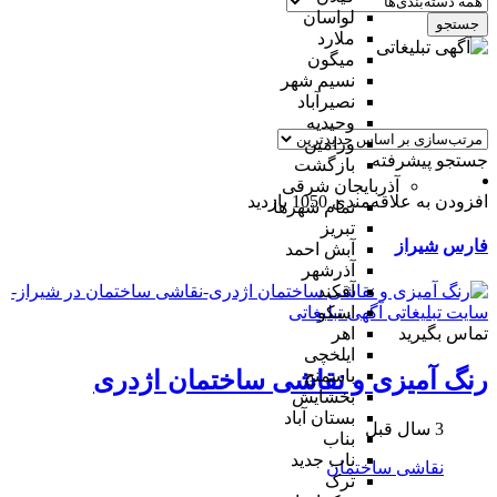
لواسان
جستجو
ملارد
میگون
نسیم شهر
نصیرآباد
وحیدیه
ورامین
جستجو پیشرفته
بازگشت
آذربایجان شرقی
افزودن به علاقه‌مندی
1050 بازدید
تمام شهر‌ها
تبریز
فارس
شیراز
آبش احمد
آذرشهر
آقکند
اسکو
تماس بگیرید
اهر
ایلخچی
باسمنج
رنگ آمیزی و نقاشی ساختمان اژدری
بخشایش
بستان آباد
3 سال قبل
بناب
ناب جدید
نقاشی ساختمان
ترک