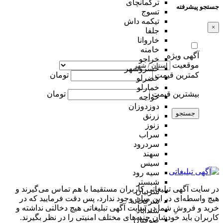
ترکمانچای
جستجو پیشرفته
تسوج
تیکمه داش
×
جلفا
خاروانا
خامنه
آگهی ویژه
خراجو
موقعیت
خسروشهر
کمترین قیمت
تومان
خضرلو
خمارلو
بیشترین قیمت
تومان
خواجه
دوزدوزان
جستجو
زرنق
زنوز
سراب
سردرود
سهند
سیس
سیه رود
شبستر
در سایت آگهی تبلیغاتی کاربران مستقیما با هم تماس می‌گیرند و
شربیان
هیچ واسطه‌ای در این میان وجود ندارد، پس دقت فرمایید که در
شرفخانه
خرید و فروشِ شما در سایت آگهی تبلیغاتی هیچ دخالتی نداشته و
شندآباد
کاربران باید خودشان جنبه‌های مختلف امنیتی را در نظر بگیرند.
صوفیان