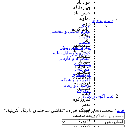
جوادآباد
چهاردانگه
حسن آباد
دماوند
دسته‌بندی‌ها
دیزین
املاک
رباط کریم
لوازم خانگی و شخصی
رودهن
خدمات
ری
صنعت
شاهدشهر
لوازم الکترونیکی
شریف آباد
خودرو و وسایل نقلیه
شمشک
استخدام و کاریابی
شهریار
ساختمان
صالح آباد
آموزشی
صباشهر
گردشگری
صفادشت
کامپیوتر و شبکه
فردوسیه
پزشکی و زیبایی
گلستان
متفرقه
فشم
ثبت اگهی رایگان
فیروزکوه
قدس
قرچک
خانه
/ محصولات برچسب خورده “نقاشی ساختمان با رنگ آکریلیک”
قیامدشت
کهریزک
کیلان