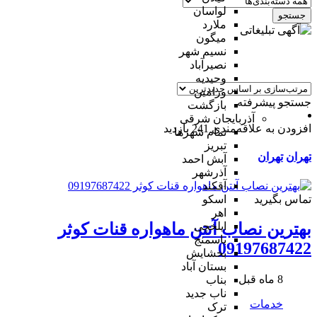
لواسان
جستجو
ملارد
میگون
نسیم شهر
نصیرآباد
وحیدیه
ورامین
جستجو پیشرفته
بازگشت
آذربایجان شرقی
افزودن به علاقه‌مندی
241 بازدید
تمام شهر‌ها
تبریز
تهران
تهران
آبش احمد
آذرشهر
آقکند
تماس بگیرید
اسکو
اهر
ایلخچی
بهترین نصاب آنتن ماهواره قنات کوثر
باسمنج
09197687422
بخشایش
بستان آباد
8 ماه قبل
بناب
ناب جدید
خدمات
ترک