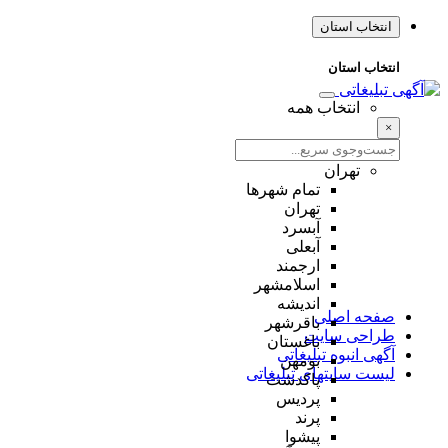
انتخاب استان
انتخاب استان
انتخاب همه
×
تهران
تمام شهر‌ها
تهران
آبسرد
آبعلی
ارجمند
اسلامشهر
اندیشه
صفحه اصلی
باقرشهر
طراحی سایت
باغستان
آگهی انبوه تبلیغاتی
بومهن
لیست سایتهای تبلیغاتی
پاکدشت
پردیس
پرند
پیشوا