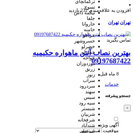
ترکمانچای
تسوج
افزودن به علاقه‌مندی
232 بازدید
تیکمه داش
جلفا
تهران
تهران
خاروانا
خامنه
خراجو
تماس بگیرید
خسروشهر
خضرلو
بهترین نصاب آنتن ماهواره حکیمیه
خمارلو
خواجه
09197687422
دوزدوزان
زرنق
8 ماه قبل
زنوز
سراب
خدمات
سردرود
سهند
جستجو پیشرفته
سیس
سیه رود
×
شبستر
شربیان
شرفخانه
آگهی ویژه
شندآباد
موقعیت
صوفیان