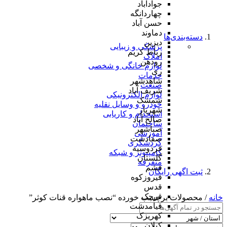
جوادآباد
چهاردانگه
حسن آباد
دماوند
دسته‌بندی‌ها
دیزین
پزشکی و زیبایی
رباط کریم
املاک
رودهن
لوازم خانگی و شخصی
ری
خدمات
شاهدشهر
صنعت
شریف آباد
لوازم الکترونیکی
شمشک
خودرو و وسایل نقلیه
شهریار
استخدام و کاریابی
صالح آباد
ساختمان
صباشهر
آموزشی
صفادشت
گردشگری
فردوسیه
کامپیوتر و شبکه
گلستان
متفرقه
فشم
ثبت اگهی رایگان
فیروزکوه
قدس
قرچک
خانه
/ محصولات برچسب خورده “نصب ماهواره قنات کوثر”
قیامدشت
کهریزک
کیلان