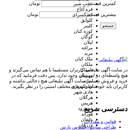
کمترین قیمت
تومان
عجب شیر
قره آغاج
بیشترین قیمت
تومان
کشکسرای
کلوانق
کلیبر
جستجو
کوزه کنان
گوگان
لیلان
مراغه
مرند
ملک کیان
ملکان
در سایت آگهی تبلیغاتی کاربران مستقیما با هم تماس می‌گیرند و
ممقان
هیچ واسطه‌ای در این میان وجود ندارد، پس دقت فرمایید که در
مهربان
خرید و فروشِ شما در سایت آگهی تبلیغاتی هیچ دخالتی نداشته و
میانه
کاربران باید خودشان جنبه‌های مختلف امنیتی را در نظر بگیرند.
نظرکهریزی
هادی شهر
هرگلان
هریس
دسترسی سریع
هشترود
هوراند
وایقان
قوانین و مقررات
ورزقان
طراحی سایت : ققنوس پارس