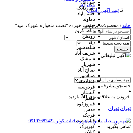
جوادآباد
متفرقه
چهاردانگه
ثبت اگهی رایگان
حسن آباد
دماوند
دیزین
خانه
/ محصولات برچسب خورده “نصب ماهواره شهرک امید”
رباط کریم
رودهن
ری
شاهدشهر
جستجو
شریف آباد
شمشک
شهریار
صالح آباد
صباشهر
صفادشت
جستجو پیشرفته
فردوسیه
گلستان
افزودن به علاقه‌مندی
241 بازدید
فشم
فیروزکوه
تهران
تهران
قدس
قرچک
قیامدشت
تماس بگیرید
کهریزک
کیلان