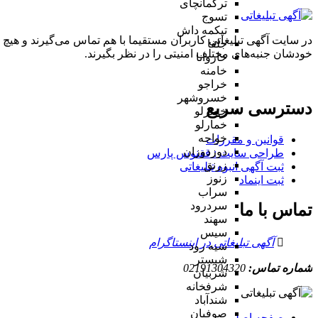
ترکمانچای
تسوج
تیکمه داش
در سایت آگهی تبلیغاتی کاربران مستقیما با هم تماس می‌گیرند و هیچ 
جلفا
خودشان جنبه‌های مختلف امنیتی را در نظر بگیرند.
خاروانا
خامنه
خراجو
خسروشهر
دسترسی سریع
خضرلو
خمارلو
خواجه
قوانین و مقررات
دوزدوزان
طراحی سایت : ققنوس پارس
زرنق
ثبت آگهی انبوه تبلیغاتی
زنوز
ثبت اینماد
سراب
سردرود
تماس با ما
سهند
سیس
آگهی تبلیغاتی در اینستاگرام
سیه رود
شبستر
شماره تماس:
02191304320
شربیان
شرفخانه
شندآباد
صوفیان
صفحه اصلی