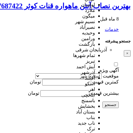
لواسان
بهترین نصاب آنتن ماهواره قنات کوثر 09197687422
ملارد
میگون
8 ماه قبل
نسیم شهر
نصیرآباد
خدمات
وحیدیه
ورامین
جستجو پیشرفته
بازگشت
آذربایجان شرقی
×
تمام شهر‌ها
تبریز
آبش احمد
آگهی ویژه
آذرشهر
موقعیت
آقکند
کمترین قیمت
تومان
اسکو
اهر
بیشترین قیمت
تومان
ایلخچی
باسمنج
جستجو
بخشایش
بستان آباد
بناب
ناب جدید
ترک