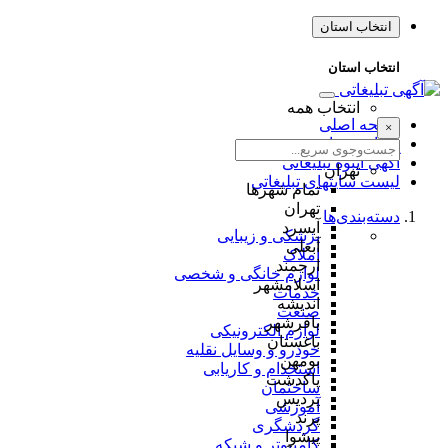
انتخاب استان
انتخاب استان
انتخاب همه
صفحه اصلی
×
طراحی سایت
آگهی انبوه تبلیغاتی
تهران
لیست سایتهای تبلیغاتی
تمام شهر‌ها
تهران
دسته‌بندی‌ها
آبسرد
پزشکی و زیبایی
آبعلی
املاک
ارجمند
لوازم خانگی و شخصی
اسلامشهر
خدمات
اندیشه
صنعت
باقرشهر
لوازم الکترونیکی
باغستان
خودرو و وسایل نقلیه
بومهن
استخدام و کاریابی
پاکدشت
ساختمان
پردیس
آموزشی
پرند
گردشگری
پیشوا
کامپیوتر و شبکه