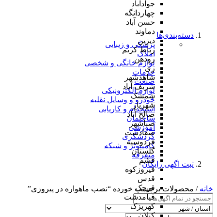
جوادآباد
چهاردانگه
حسن آباد
دماوند
دسته‌بندی‌ها
دیزین
پزشکی و زیبایی
رباط کریم
املاک
رودهن
لوازم خانگی و شخصی
ری
خدمات
شاهدشهر
صنعت
شریف آباد
لوازم الکترونیکی
شمشک
خودرو و وسایل نقلیه
شهریار
استخدام و کاریابی
صالح آباد
ساختمان
صباشهر
آموزشی
صفادشت
گردشگری
فردوسیه
کامپیوتر و شبکه
گلستان
متفرقه
فشم
ثبت اگهی رایگان
فیروزکوه
قدس
قرچک
خانه
/ محصولات برچسب خورده “نصب ماهواره در پیروزی”
قیامدشت
کهریزک
کیلان