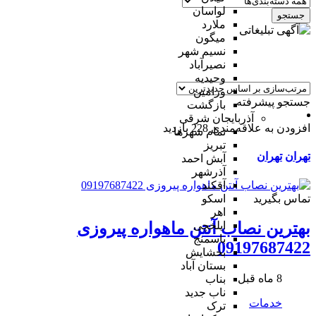
لواسان
جستجو
ملارد
میگون
نسیم شهر
نصیرآباد
وحیدیه
ورامین
جستجو پیشرفته
بازگشت
آذربایجان شرقی
افزودن به علاقه‌مندی
228 بازدید
تمام شهر‌ها
تبریز
تهران
تهران
آبش احمد
آذرشهر
آقکند
تماس بگیرید
اسکو
اهر
ایلخچی
بهترین نصاب آنتن ماهواره پیروزی
باسمنج
09197687422
بخشایش
بستان آباد
8 ماه قبل
بناب
ناب جدید
خدمات
ترک