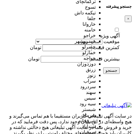
ترکمانچای
جستجو پیشرفته
تسوج
تیکمه داش
جلفا
×
خاروانا
خامنه
خراجو
آگهی ویژه
خسروشهر
موقعیت
خضرلو
کمترین قیمت
تومان
خمارلو
خواجه
بیشترین قیمت
تومان
دوزدوزان
زرنق
جستجو
زنوز
سراب
سردرود
سهند
سیس
سیه رود
شبستر
شربیان
در سایت آگهی تبلیغاتی کاربران مستقیما با هم تماس می‌گیرند و
شرفخانه
هیچ واسطه‌ای در این میان وجود ندارد، پس دقت فرمایید که در
شندآباد
خرید و فروشِ شما در سایت آگهی تبلیغاتی هیچ دخالتی نداشته و
صوفیان
کاربران باید خودشان جنبه‌های مختلف امنیتی را در نظر بگیرند.