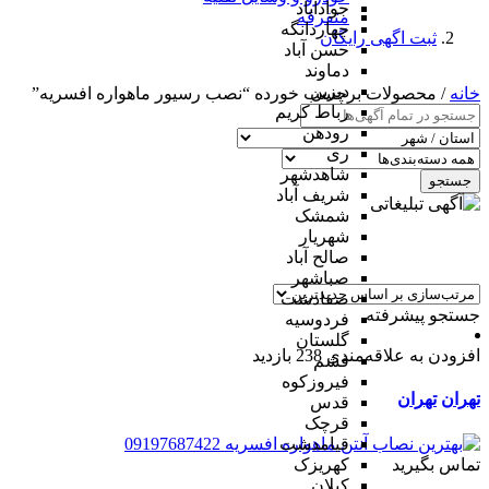
جوادآباد
متفرقه
چهاردانگه
ثبت اگهی رایگان
حسن آباد
دماوند
دیزین
خانه
/ محصولات برچسب خورده “نصب رسیور ماهواره افسریه”
رباط کریم
رودهن
ری
شاهدشهر
جستجو
شریف آباد
شمشک
شهریار
صالح آباد
صباشهر
صفادشت
جستجو پیشرفته
فردوسیه
گلستان
افزودن به علاقه‌مندی
238 بازدید
فشم
فیروزکوه
تهران
تهران
قدس
قرچک
قیامدشت
تماس بگیرید
کهریزک
کیلان