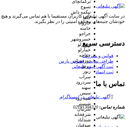
ترکمانچای
تسوج
تیکمه داش
در سایت آگهی تبلیغاتی کاربران مستقیما با هم تماس می‌گیرند و هیچ 
جلفا
خودشان جنبه‌های مختلف امنیتی را در نظر بگیرند.
خاروانا
خامنه
خراجو
خسروشهر
دسترسی سریع
خضرلو
خمارلو
خواجه
قوانین و مقررات
دوزدوزان
طراحی سایت : ققنوس پارس
زرنق
ثبت آگهی انبوه تبلیغاتی
زنوز
ثبت اینماد
سراب
سردرود
تماس با ما
سهند
سیس
آگهی تبلیغاتی در اینستاگرام
سیه رود
شبستر
شماره تماس:
02191304320
شربیان
شرفخانه
شندآباد
صوفیان
صفحه اصلی