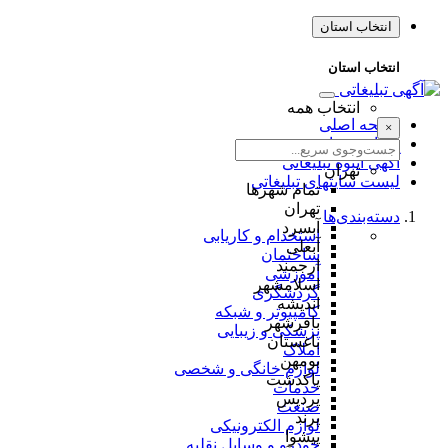
انتخاب استان
انتخاب استان
انتخاب همه
صفحه اصلی
×
طراحی سایت
آگهی انبوه تبلیغاتی
تهران
لیست سایتهای تبلیغاتی
تمام شهر‌ها
تهران
دسته‌بندی‌ها
آبسرد
استخدام و کاریابی
آبعلی
ساختمان
ارجمند
آموزشی
اسلامشهر
گردشگری
اندیشه
کامپیوتر و شبکه
باقرشهر
پزشکی و زیبایی
باغستان
املاک
بومهن
لوازم خانگی و شخصی
پاکدشت
خدمات
پردیس
صنعت
پرند
لوازم الکترونیکی
پیشوا
خودرو و وسایل نقلیه