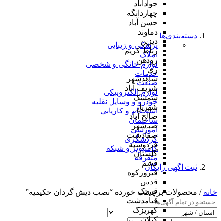
جوادآباد
چهاردانگه
حسن آباد
دماوند
دسته‌بندی‌ها
دیزین
پزشکی و زیبایی
رباط کریم
املاک
رودهن
لوازم خانگی و شخصی
ری
خدمات
شاهدشهر
صنعت
شریف آباد
لوازم الکترونیکی
شمشک
خودرو و وسایل نقلیه
شهریار
استخدام و کاریابی
صالح آباد
ساختمان
صباشهر
آموزشی
صفادشت
گردشگری
فردوسیه
کامپیوتر و شبکه
گلستان
متفرقه
فشم
ثبت اگهی رایگان
فیروزکوه
قدس
قرچک
خانه
/ محصولات برچسب خورده “نصب دیش گردان حکیمیه”
قیامدشت
کهریزک
کیلان