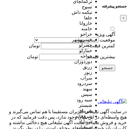
ترکمانچای
جستجو پیشرفته
تسوج
تیکمه داش
جلفا
×
خاروانا
خامنه
خراجو
آگهی ویژه
خسروشهر
موقعیت
خضرلو
کمترین قیمت
تومان
خمارلو
خواجه
بیشترین قیمت
تومان
دوزدوزان
زرنق
جستجو
زنوز
سراب
سردرود
سهند
سیس
سیه رود
شبستر
شربیان
در سایت آگهی تبلیغاتی کاربران مستقیما با هم تماس می‌گیرند و
شرفخانه
هیچ واسطه‌ای در این میان وجود ندارد، پس دقت فرمایید که در
شندآباد
خرید و فروشِ شما در سایت آگهی تبلیغاتی هیچ دخالتی نداشته و
صوفیان
کاربران باید خودشان جنبه‌های مختلف امنیتی را در نظر بگیرند.