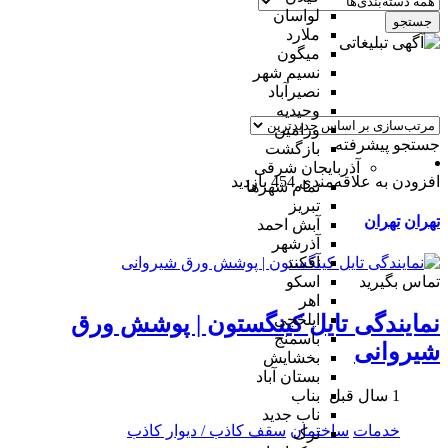
لواسان
جستجو
ملارد
میگون
نسیم شهر
نصیرآباد
وحیدیه
ورامین
جستجو پیشرفته
بازگشت
آذربایجان شرقی
افزودن به علاقه‌مندی
454 بازدید
تمام شهر‌ها
تبریز
تهران
تهران
آبش احمد
آذرشهر
آقکند
تماس بگیرید
اسکو
اهر
ایلخچی
نمایندگی تایل کینگستون | پوشش ورق
باسمنج
شیروانی
بخشایش
بستان آباد
1 سال قبل
بناب
ناب جدید
خدمات
ساختمان
سقف کاذب / دیوار کاذب
ترک