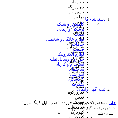
جوادآباد
چهاردانگه
حسن آباد
دماوند
دسته‌بندی‌ها
دیزین
کامپیوتر و شبکه
رباط کریم
پزشکی و زیبایی
رودهن
املاک
ری
لوازم خانگی و شخصی
شاهدشهر
خدمات
شریف آباد
صنعت
شمشک
لوازم الکترونیکی
شهریار
خودرو و وسایل نقلیه
صالح آباد
استخدام و کاریابی
صباشهر
ساختمان
صفادشت
آموزشی
فردوسیه
گردشگری
گلستان
متفرقه
فشم
ثبت اگهی رایگان
فیروزکوه
قدس
قرچک
خانه
/ محصولات برچسب خورده “نصب تایل‌ کینگستون”
قیامدشت
کهریزک
کیلان