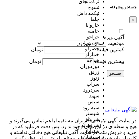
ترکمانچای
جستجو پیشرفته
تسوج
تیکمه داش
جلفا
×
خاروانا
خامنه
خراجو
آگهی ویژه
خسروشهر
موقعیت
خضرلو
کمترین قیمت
تومان
خمارلو
خواجه
بیشترین قیمت
تومان
دوزدوزان
زرنق
جستجو
زنوز
سراب
سردرود
سهند
سیس
سیه رود
شبستر
شربیان
در سایت آگهی تبلیغاتی کاربران مستقیما با هم تماس می‌گیرند و
شرفخانه
هیچ واسطه‌ای در این میان وجود ندارد، پس دقت فرمایید که در
شندآباد
خرید و فروشِ شما در سایت آگهی تبلیغاتی هیچ دخالتی نداشته و
صوفیان
کاربران باید خودشان جنبه‌های مختلف امنیتی را در نظر بگیرند.