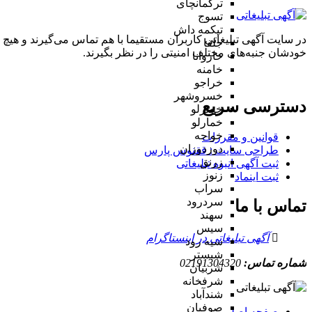
ترکمانچای
تسوج
تیکمه داش
در سایت آگهی تبلیغاتی کاربران مستقیما با هم تماس می‌گیرند و هیچ 
جلفا
خودشان جنبه‌های مختلف امنیتی را در نظر بگیرند.
خاروانا
خامنه
خراجو
خسروشهر
دسترسی سریع
خضرلو
خمارلو
خواجه
قوانین و مقررات
دوزدوزان
طراحی سایت : ققنوس پارس
زرنق
ثبت آگهی انبوه تبلیغاتی
زنوز
ثبت اینماد
سراب
سردرود
تماس با ما
سهند
سیس
آگهی تبلیغاتی در اینستاگرام
سیه رود
شبستر
شماره تماس:
02191304320
شربیان
شرفخانه
شندآباد
صوفیان
صفحه اصلی