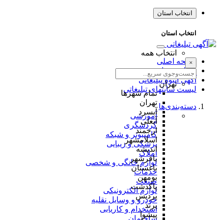
انتخاب استان
انتخاب استان
انتخاب همه
صفحه اصلی
×
طراحی سایت
آگهی انبوه تبلیغاتی
تهران
لیست سایتهای تبلیغاتی
تمام شهر‌ها
تهران
دسته‌بندی‌ها
آبسرد
آموزشی
آبعلی
گردشگری
ارجمند
کامپیوتر و شبکه
اسلامشهر
پزشکی و زیبایی
اندیشه
املاک
باقرشهر
لوازم خانگی و شخصی
باغستان
خدمات
بومهن
صنعت
پاکدشت
لوازم الکترونیکی
پردیس
خودرو و وسایل نقلیه
پرند
استخدام و کاریابی
پیشوا
ساختمان