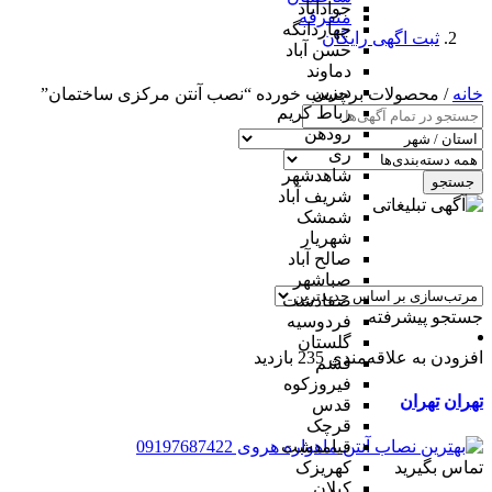
جوادآباد
متفرقه
چهاردانگه
ثبت اگهی رایگان
حسن آباد
دماوند
دیزین
خانه
/ محصولات برچسب خورده “نصب آنتن مرکزی ساختمان”
رباط کریم
رودهن
ری
شاهدشهر
جستجو
شریف آباد
شمشک
شهریار
صالح آباد
صباشهر
صفادشت
جستجو پیشرفته
فردوسیه
گلستان
افزودن به علاقه‌مندی
235 بازدید
فشم
فیروزکوه
تهران
تهران
قدس
قرچک
قیامدشت
تماس بگیرید
کهریزک
کیلان