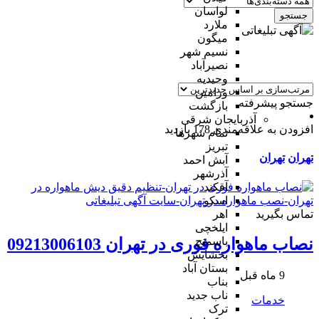
لواسان
جستجو
ملارد
میگون
نسیم شهر
نصیرآباد
وحیدیه
ورامین
جستجو پیشرفته
بازگشت
آذربایجان شرقی
افزودن به علاقه‌مندی
178 بازدید
تمام شهر‌ها
تبریز
تهران
تهران
آبش احمد
آذرشهر
آقکند
اسکو
تماس بگیرید
اهر
ایلخچی
باسمنج
نصاب ماهواره فوری در تهران 09213006103
بخشایش
بستان آباد
9 ماه قبل
بناب
ناب جدید
خدمات
ترک