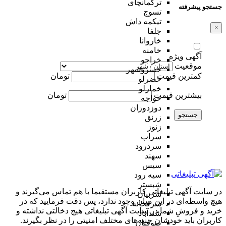
ترکمانچای
جستجو پیشرفته
تسوج
تیکمه داش
×
جلفا
خاروانا
خامنه
آگهی ویژه
خراجو
موقعیت
خسروشهر
کمترین قیمت
تومان
خضرلو
خمارلو
بیشترین قیمت
تومان
خواجه
دوزدوزان
جستجو
زرنق
زنوز
سراب
سردرود
سهند
سیس
سیه رود
شبستر
در سایت آگهی تبلیغاتی کاربران مستقیما با هم تماس می‌گیرند و
شربیان
هیچ واسطه‌ای در این میان وجود ندارد، پس دقت فرمایید که در
شرفخانه
خرید و فروشِ شما در سایت آگهی تبلیغاتی هیچ دخالتی نداشته و
شندآباد
کاربران باید خودشان جنبه‌های مختلف امنیتی را در نظر بگیرند.
صوفیان