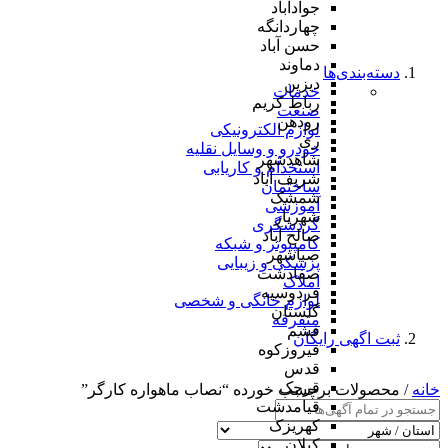
جوادآباد
چهاردانگه
حسن آباد
دماوند
دسته‌بندی‌ها
دیزین
خدمات
رباط کریم
صنعت
رودهن
لوازم الکترونیکی
ری
خودرو و وسایل نقلیه
شاهدشهر
استخدام و کاریابی
شریف آباد
ساختمان
شمشک
آموزشی
شهریار
گردشگری
صالح آباد
کامپیوتر و شبکه
صباشهر
پزشکی و زیبایی
صفادشت
املاک
فردوسیه
لوازم خانگی و شخصی
گلستان
متفرقه
فشم
ثبت اگهی رایگان
فیروزکوه
قدس
قرچک
خانه
/ محصولات برچسب خورده “نصاب ماهواره کارگر”
قیامدشت
کهریزک
کیلان