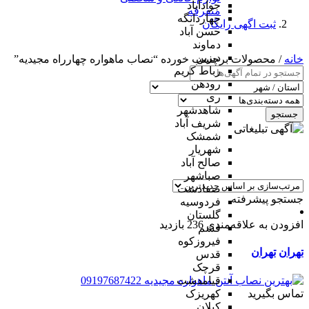
جوادآباد
متفرقه
چهاردانگه
ثبت اگهی رایگان
حسن آباد
دماوند
دیزین
خانه
/ محصولات برچسب خورده “نصاب ماهواره چهارراه مجیدیه”
رباط کریم
رودهن
ری
شاهدشهر
جستجو
شریف آباد
شمشک
شهریار
صالح آباد
صباشهر
صفادشت
جستجو پیشرفته
فردوسیه
گلستان
افزودن به علاقه‌مندی
236 بازدید
فشم
فیروزکوه
تهران
تهران
قدس
قرچک
قیامدشت
تماس بگیرید
کهریزک
کیلان