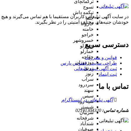
ترکمانچای
تسوج
تیکمه داش
در سایت آگهی تبلیغاتی کاربران مستقیما با هم تماس می‌گیرند و هیچ 
جلفا
خودشان جنبه‌های مختلف امنیتی را در نظر بگیرند.
خاروانا
خامنه
خراجو
خسروشهر
دسترسی سریع
خضرلو
خمارلو
خواجه
قوانین و مقررات
دوزدوزان
طراحی سایت : ققنوس پارس
زرنق
ثبت آگهی انبوه تبلیغاتی
زنوز
ثبت اینماد
سراب
سردرود
تماس با ما
سهند
سیس
آگهی تبلیغاتی در اینستاگرام
سیه رود
شبستر
شماره تماس:
02191304320
شربیان
شرفخانه
شندآباد
صوفیان
صفحه اصلی