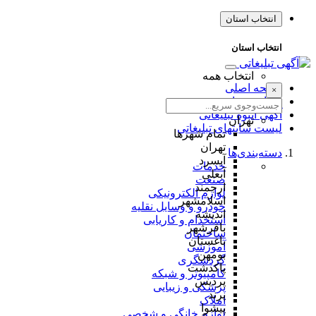
انتخاب استان
انتخاب استان
انتخاب همه
صفحه اصلی
×
طراحی سایت
آگهی انبوه تبلیغاتی
تهران
لیست سایتهای تبلیغاتی
تمام شهر‌ها
تهران
دسته‌بندی‌ها
آبسرد
خدمات
آبعلی
صنعت
ارجمند
لوازم الکترونیکی
اسلامشهر
خودرو و وسایل نقلیه
اندیشه
استخدام و کاریابی
باقرشهر
ساختمان
باغستان
آموزشی
بومهن
گردشگری
پاکدشت
کامپیوتر و شبکه
پردیس
پزشکی و زیبایی
پرند
املاک
پیشوا
لوازم خانگی و شخصی