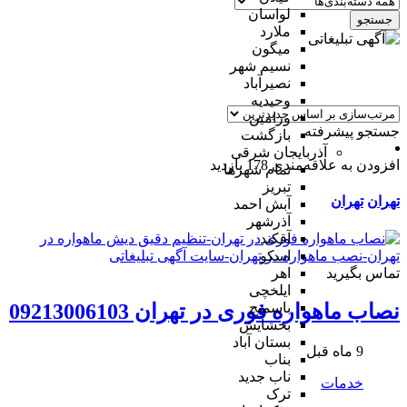
لواسان
جستجو
ملارد
میگون
نسیم شهر
نصیرآباد
وحیدیه
ورامین
جستجو پیشرفته
بازگشت
آذربایجان شرقی
افزودن به علاقه‌مندی
178 بازدید
تمام شهر‌ها
تبریز
تهران
تهران
آبش احمد
آذرشهر
آقکند
اسکو
تماس بگیرید
اهر
ایلخچی
باسمنج
نصاب ماهواره فوری در تهران 09213006103
بخشایش
بستان آباد
9 ماه قبل
بناب
ناب جدید
خدمات
ترک