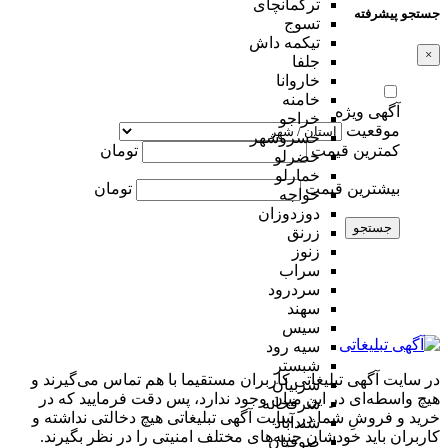
ترکمانچای
جستجو پیشرفته
تسوج
تیکمه داش
×
جلفا
خاروانا
خامنه
آگهی ویژه
خراجو
موقعیت
خسروشهر
کمترین قیمت
تومان
خضرلو
خمارلو
بیشترین قیمت
تومان
خواجه
دوزدوزان
جستجو
زرنق
زنوز
سراب
سردرود
سهند
سیس
سیه رود
شبستر
در سایت آگهی تبلیغاتی کاربران مستقیما با هم تماس می‌گیرند و
شربیان
هیچ واسطه‌ای در این میان وجود ندارد، پس دقت فرمایید که در
شرفخانه
خرید و فروشِ شما در سایت آگهی تبلیغاتی هیچ دخالتی نداشته و
شندآباد
کاربران باید خودشان جنبه‌های مختلف امنیتی را در نظر بگیرند.
صوفیان