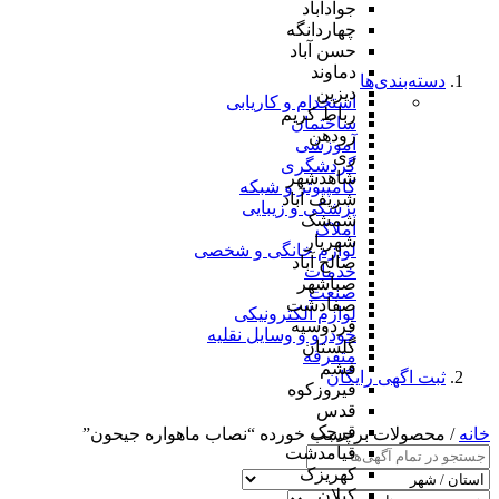
جوادآباد
چهاردانگه
حسن آباد
دماوند
دسته‌بندی‌ها
دیزین
استخدام و کاریابی
رباط کریم
ساختمان
رودهن
آموزشی
ری
گردشگری
شاهدشهر
کامپیوتر و شبکه
شریف آباد
پزشکی و زیبایی
شمشک
املاک
شهریار
لوازم خانگی و شخصی
صالح آباد
خدمات
صباشهر
صنعت
صفادشت
لوازم الکترونیکی
فردوسیه
خودرو و وسایل نقلیه
گلستان
متفرقه
فشم
ثبت اگهی رایگان
فیروزکوه
قدس
قرچک
خانه
/ محصولات برچسب خورده “نصاب ماهواره جیحون”
قیامدشت
کهریزک
کیلان