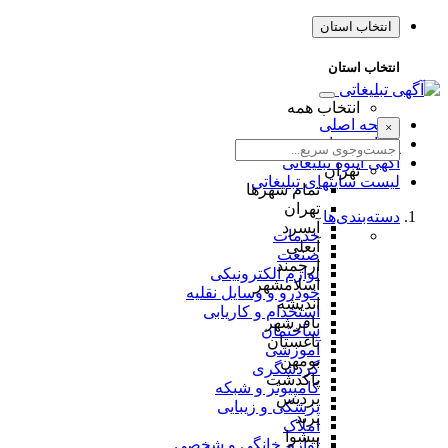
انتخاب استان
انتخاب استان
انتخاب همه
صفحه اصلی
×
طراحی سایت
آگهی انبوه تبلیغاتی
تهران
لیست سایتهای تبلیغاتی
تمام شهر‌ها
تهران
دسته‌بندی‌ها
آبسرد
خدمات
آبعلی
صنعت
ارجمند
لوازم الکترونیکی
اسلامشهر
خودرو و وسایل نقلیه
اندیشه
استخدام و کاریابی
باقرشهر
ساختمان
باغستان
آموزشی
بومهن
گردشگری
پاکدشت
کامپیوتر و شبکه
پردیس
پزشکی و زیبایی
پرند
املاک
پیشوا
لوازم خانگی و شخصی