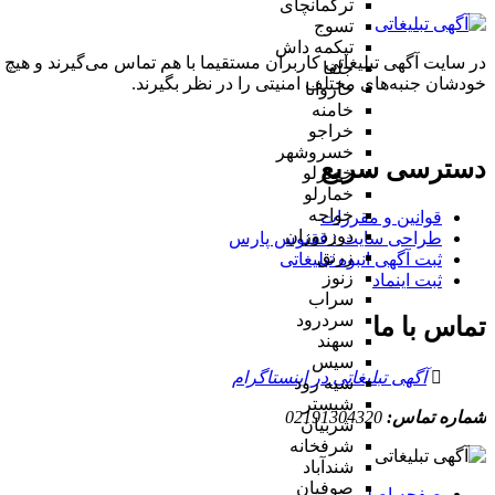
ترکمانچای
تسوج
تیکمه داش
در سایت آگهی تبلیغاتی کاربران مستقیما با هم تماس می‌گیرند و هیچ 
جلفا
خودشان جنبه‌های مختلف امنیتی را در نظر بگیرند.
خاروانا
خامنه
خراجو
خسروشهر
دسترسی سریع
خضرلو
خمارلو
خواجه
قوانین و مقررات
دوزدوزان
طراحی سایت : ققنوس پارس
زرنق
ثبت آگهی انبوه تبلیغاتی
زنوز
ثبت اینماد
سراب
سردرود
تماس با ما
سهند
سیس
آگهی تبلیغاتی در اینستاگرام
سیه رود
شبستر
شماره تماس:
02191304320
شربیان
شرفخانه
شندآباد
صوفیان
صفحه اصلی