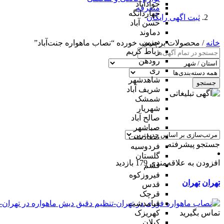
جوادآباد
متفرقه
چهاردانگه
ثبت اگهی رایگان
حسن آباد
دماوند
دیزین
خانه
/ محصولات برچسب خورده “نصاب ماهواره جنت‌آباد”
رباط کریم
رودهن
ری
شاهدشهر
جستجو
شریف آباد
شمشک
شهریار
صالح آباد
صباشهر
صفادشت
جستجو پیشرفته
فردوسیه
گلستان
افزودن به علاقه‌مندی
179 بازدید
فشم
فیروزکوه
تهران
تهران
قدس
قرچک
قیامدشت
تماس بگیرید
کهریزک
کیلان