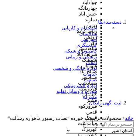
جوادآباد
چهاردانگه
حسن آباد
دماوند
دسته‌بندی‌ها
دیزین
استخدام و کاریابی
رباط کریم
ساختمان
رودهن
آموزشی
ری
گردشگری
شاهدشهر
کامپیوتر و شبکه
شریف آباد
پزشکی و زیبایی
شمشک
املاک
شهریار
لوازم خانگی و شخصی
صالح آباد
خدمات
صباشهر
صنعت
صفادشت
لوازم الکترونیکی
فردوسیه
خودرو و وسایل نقلیه
گلستان
متفرقه
فشم
ثبت اگهی رایگان
فیروزکوه
قدس
قرچک
خانه
/ محصولات برچسب خورده “نصاب رسیور ماهواره رسالت”
قیامدشت
کهریزک
کیلان