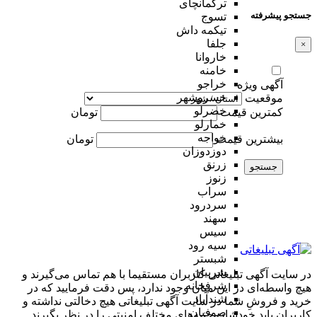
ترکمانچای
جستجو پیشرفته
تسوج
تیکمه داش
جلفا
×
خاروانا
خامنه
خراجو
آگهی ویژه
خسروشهر
موقعیت
خضرلو
کمترین قیمت
تومان
خمارلو
خواجه
بیشترین قیمت
تومان
دوزدوزان
زرنق
جستجو
زنوز
سراب
سردرود
سهند
سیس
سیه رود
شبستر
شربیان
در سایت آگهی تبلیغاتی کاربران مستقیما با هم تماس می‌گیرند و
شرفخانه
هیچ واسطه‌ای در این میان وجود ندارد، پس دقت فرمایید که در
شندآباد
خرید و فروشِ شما در سایت آگهی تبلیغاتی هیچ دخالتی نداشته و
صوفیان
کاربران باید خودشان جنبه‌های مختلف امنیتی را در نظر بگیرند.