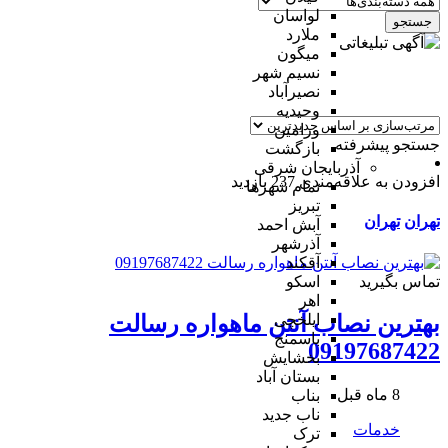
لواسان
جستجو
ملارد
میگون
نسیم شهر
نصیرآباد
وحیدیه
ورامین
جستجو پیشرفته
بازگشت
آذربایجان شرقی
افزودن به علاقه‌مندی
237 بازدید
تمام شهر‌ها
تبریز
تهران
تهران
آبش احمد
آذرشهر
آقکند
تماس بگیرید
اسکو
اهر
ایلخچی
بهترین نصاب آنتن ماهواره رسالت
باسمنج
09197687422
بخشایش
بستان آباد
8 ماه قبل
بناب
ناب جدید
خدمات
ترک