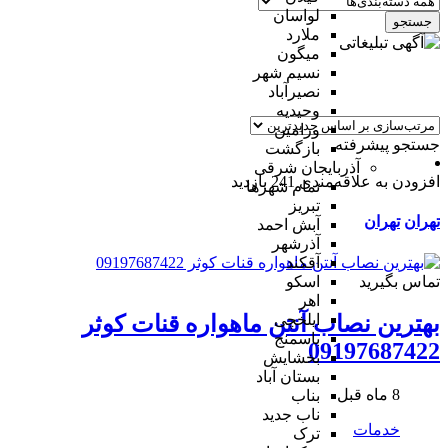
لواسان
جستجو
ملارد
میگون
نسیم شهر
نصیرآباد
وحیدیه
ورامین
جستجو پیشرفته
بازگشت
آذربایجان شرقی
افزودن به علاقه‌مندی
241 بازدید
تمام شهر‌ها
تبریز
تهران
تهران
آبش احمد
آذرشهر
آقکند
تماس بگیرید
اسکو
اهر
ایلخچی
بهترین نصاب آنتن ماهواره قنات کوثر
باسمنج
09197687422
بخشایش
بستان آباد
8 ماه قبل
بناب
ناب جدید
خدمات
ترک