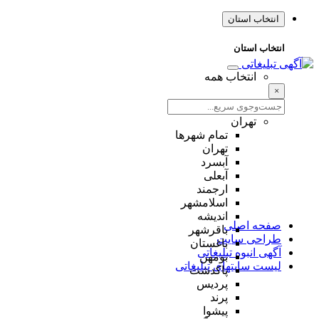
انتخاب استان
انتخاب استان
انتخاب همه
×
تهران
تمام شهر‌ها
تهران
آبسرد
آبعلی
ارجمند
اسلامشهر
اندیشه
صفحه اصلی
باقرشهر
طراحی سایت
باغستان
آگهی انبوه تبلیغاتی
بومهن
لیست سایتهای تبلیغاتی
پاکدشت
پردیس
پرند
پیشوا