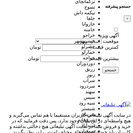
ترکمانچای
جستجو پیشرفته
تسوج
تیکمه داش
جلفا
×
خاروانا
خامنه
خراجو
آگهی ویژه
خسروشهر
موقعیت
خضرلو
کمترین قیمت
تومان
خمارلو
خواجه
بیشترین قیمت
تومان
دوزدوزان
زرنق
جستجو
زنوز
سراب
سردرود
سهند
سیس
سیه رود
شبستر
شربیان
در سایت آگهی تبلیغاتی کاربران مستقیما با هم تماس می‌گیرند و
شرفخانه
هیچ واسطه‌ای در این میان وجود ندارد، پس دقت فرمایید که در
شندآباد
خرید و فروشِ شما در سایت آگهی تبلیغاتی هیچ دخالتی نداشته و
صوفیان
کاربران باید خودشان جنبه‌های مختلف امنیتی را در نظر بگیرند.