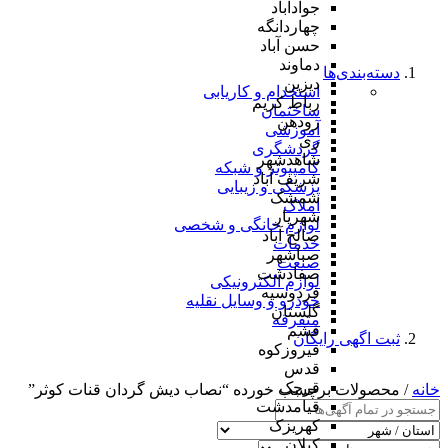
جوادآباد
چهاردانگه
حسن آباد
دماوند
دسته‌بندی‌ها
دیزین
استخدام و کاریابی
رباط کریم
ساختمان
رودهن
آموزشی
ری
گردشگری
شاهدشهر
کامپیوتر و شبکه
شریف آباد
پزشکی و زیبایی
شمشک
املاک
شهریار
لوازم خانگی و شخصی
صالح آباد
خدمات
صباشهر
صنعت
صفادشت
لوازم الکترونیکی
فردوسیه
خودرو و وسایل نقلیه
گلستان
متفرقه
فشم
ثبت اگهی رایگان
فیروزکوه
قدس
قرچک
خانه
/ محصولات برچسب خورده “نصاب دیش گردان قنات کوثر”
قیامدشت
کهریزک
کیلان