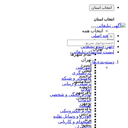
انتخاب استان
انتخاب استان
انتخاب همه
صفحه اصلی
×
طراحی سایت
آگهی انبوه تبلیغاتی
تهران
لیست سایتهای تبلیغاتی
تمام شهر‌ها
تهران
دسته‌بندی‌ها
آبسرد
آموزشی
آبعلی
گردشگری
ارجمند
کامپیوتر و شبکه
اسلامشهر
پزشکی و زیبایی
اندیشه
املاک
باقرشهر
لوازم خانگی و شخصی
باغستان
خدمات
بومهن
صنعت
پاکدشت
لوازم الکترونیکی
پردیس
خودرو و وسایل نقلیه
پرند
استخدام و کاریابی
پیشوا
ساختمان