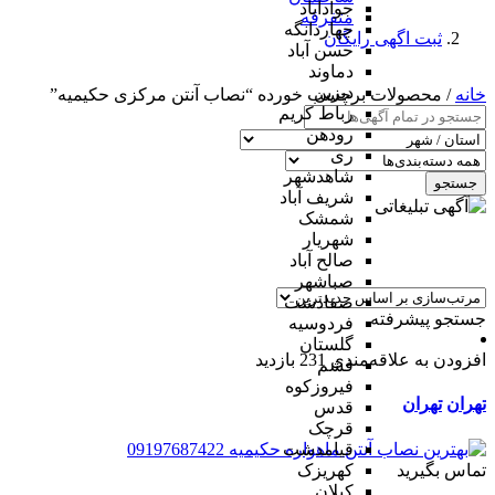
جوادآباد
متفرقه
چهاردانگه
ثبت اگهی رایگان
حسن آباد
دماوند
دیزین
خانه
/ محصولات برچسب خورده “نصاب آنتن مرکزی حکیمیه”
رباط کریم
رودهن
ری
شاهدشهر
جستجو
شریف آباد
شمشک
شهریار
صالح آباد
صباشهر
صفادشت
جستجو پیشرفته
فردوسیه
گلستان
افزودن به علاقه‌مندی
231 بازدید
فشم
فیروزکوه
تهران
تهران
قدس
قرچک
قیامدشت
تماس بگیرید
کهریزک
کیلان