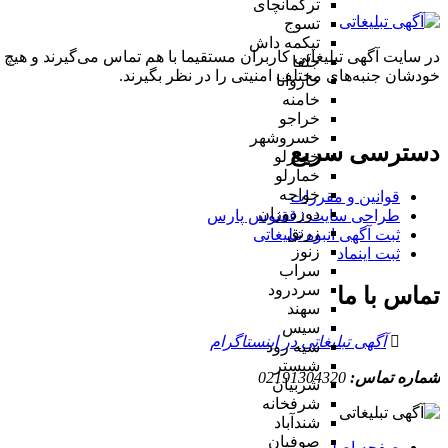
ترکمانچای
تسوج
تیکمه داش
در سایت آگهی تبلیغاتی کاربران مستقیما با هم تماس می‌گیرند و هیچ 
جلفا
خودشان جنبه‌های مختلف امنیتی را در نظر بگیرند.
خاروانا
خامنه
خراجو
خسروشهر
دسترسی سریع
خضرلو
خمارلو
خواجه
قوانین و مقررات
دوزدوزان
طراحی سایت : ققنوس پارس
زرنق
ثبت آگهی انبوه تبلیغاتی
زنوز
ثبت اینماد
سراب
سردرود
تماس با ما
سهند
سیس
آگهی تبلیغاتی در اینستاگرام
سیه رود
شبستر
شماره تماس:
02191304320
شربیان
شرفخانه
شندآباد
صوفیان
صفحه اصلی