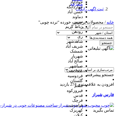
جوادآباد
متفرقه
چهاردانگه
ثبت اگهی رایگان
حسن آباد
دماوند
دیزین
خانه
/ محصولات برچسب خورده “نرده چوبی”
رباط کریم
رودهن
ری
شاهدشهر
جستجو
شریف آباد
شمشک
شهریار
صالح آباد
صباشهر
صفادشت
جستجو پیشرفته
فردوسیه
گلستان
افزودن به علاقه‌مندی
274 بازدید
فشم
فیروزکوه
فارس
شیراز
قدس
قرچک
قیامدشت
تماس بگیرید
کهریزک
کیلان