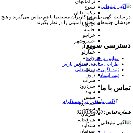
ترکمانچای
تسوج
تیکمه داش
در سایت آگهی تبلیغاتی کاربران مستقیما با هم تماس می‌گیرند و هیچ 
جلفا
خودشان جنبه‌های مختلف امنیتی را در نظر بگیرند.
خاروانا
خامنه
خراجو
خسروشهر
دسترسی سریع
خضرلو
خمارلو
خواجه
قوانین و مقررات
دوزدوزان
طراحی سایت : ققنوس پارس
زرنق
ثبت آگهی انبوه تبلیغاتی
زنوز
ثبت اینماد
سراب
سردرود
تماس با ما
سهند
سیس
آگهی تبلیغاتی در اینستاگرام
سیه رود
شبستر
شماره تماس:
02191304320
شربیان
شرفخانه
شندآباد
صوفیان
صفحه اصلی