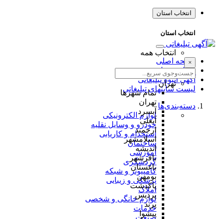
انتخاب استان
انتخاب استان
انتخاب همه
صفحه اصلی
×
طراحی سایت
آگهی انبوه تبلیغاتی
تهران
لیست سایتهای تبلیغاتی
تمام شهر‌ها
تهران
دسته‌بندی‌ها
آبسرد
لوازم الکترونیکی
آبعلی
خودرو و وسایل نقلیه
ارجمند
استخدام و کاریابی
اسلامشهر
ساختمان
اندیشه
آموزشی
باقرشهر
گردشگری
باغستان
کامپیوتر و شبکه
بومهن
پزشکی و زیبایی
پاکدشت
املاک
پردیس
لوازم خانگی و شخصی
پرند
خدمات
پیشوا
صنعت