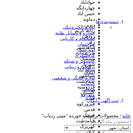
جوادآباد
چهاردانگه
حسن آباد
دماوند
دسته‌بندی‌ها
دیزین
لوازم الکترونیکی
رباط کریم
خودرو و وسایل نقلیه
رودهن
استخدام و کاریابی
ری
ساختمان
شاهدشهر
آموزشی
شریف آباد
گردشگری
شمشک
کامپیوتر و شبکه
شهریار
پزشکی و زیبایی
صالح آباد
املاک
صباشهر
لوازم خانگی و شخصی
صفادشت
خدمات
فردوسیه
صنعت
گلستان
متفرقه
فشم
ثبت اگهی رایگان
فیروزکوه
قدس
قرچک
خانه
/ محصولات برچسب خورده “مینی ردیاب”
قیامدشت
کهریزک
کیلان