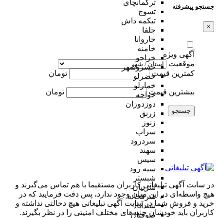
ترکمانچای
جستجو پیشرفته
تسوج
تیکمه داش
×
جلفا
خاروانا
خامنه
آگهی ویژه
خراجو
موقعیت
خسروشهر
کمترین قیمت
تومان
خضرلو
خمارلو
بیشترین قیمت
تومان
خواجه
دوزدوزان
جستجو
زرنق
زنوز
سراب
سردرود
سهند
سیس
سیه رود
شبستر
در سایت آگهی تبلیغاتی کاربران مستقیما با هم تماس می‌گیرند و
شربیان
هیچ واسطه‌ای در این میان وجود ندارد، پس دقت فرمایید که در
شرفخانه
خرید و فروشِ شما در سایت آگهی تبلیغاتی هیچ دخالتی نداشته و
شندآباد
کاربران باید خودشان جنبه‌های مختلف امنیتی را در نظر بگیرند.
صوفیان