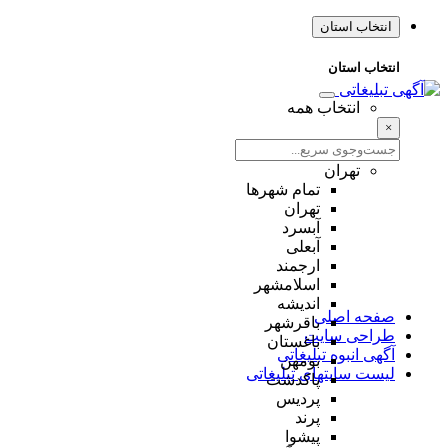
انتخاب استان
انتخاب استان
انتخاب همه
×
تهران
تمام شهر‌ها
تهران
آبسرد
آبعلی
ارجمند
اسلامشهر
اندیشه
صفحه اصلی
باقرشهر
طراحی سایت
باغستان
آگهی انبوه تبلیغاتی
بومهن
لیست سایتهای تبلیغاتی
پاکدشت
پردیس
پرند
پیشوا