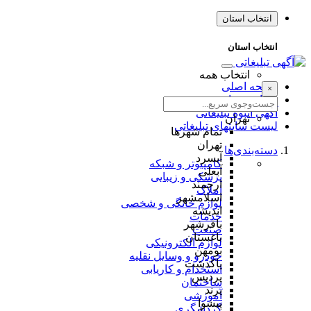
انتخاب استان
انتخاب استان
انتخاب همه
صفحه اصلی
×
طراحی سایت
آگهی انبوه تبلیغاتی
تهران
لیست سایتهای تبلیغاتی
تمام شهر‌ها
تهران
دسته‌بندی‌ها
آبسرد
کامپیوتر و شبکه
آبعلی
پزشکی و زیبایی
ارجمند
املاک
اسلامشهر
لوازم خانگی و شخصی
اندیشه
خدمات
باقرشهر
صنعت
باغستان
لوازم الکترونیکی
بومهن
خودرو و وسایل نقلیه
پاکدشت
استخدام و کاریابی
پردیس
ساختمان
پرند
آموزشی
پیشوا
گردشگری