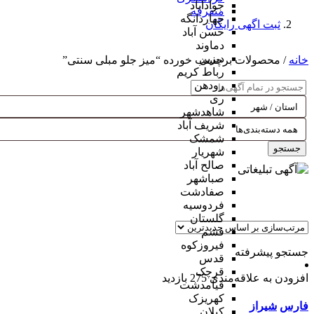
جوادآباد
متفرقه
چهاردانگه
ثبت اگهی رایگان
حسن آباد
دماوند
دیزین
خانه
/ محصولات برچسب خورده “میز جلو مبلی سنتی”
رباط کریم
رودهن
ری
شاهدشهر
شریف آباد
شمشک
جستجو
شهریار
صالح آباد
صباشهر
صفادشت
فردوسیه
گلستان
فشم
فیروزکوه
جستجو پیشرفته
قدس
قرچک
افزودن به علاقه‌مندی
275 بازدید
قیامدشت
کهریزک
فارس
شیراز
کیلان