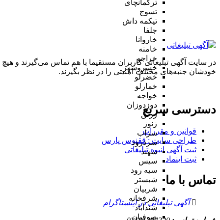
ترکمانچای
تسوج
تیکمه داش
جلفا
خاروانا
خامنه
خراجو
در سایت آگهی تبلیغاتی کاربران مستقیما با هم تماس می‌گیرند و هیچ 
خسروشهر
خودشان جنبه‌های مختلف امنیتی را در نظر بگیرند.
خضرلو
خمارلو
خواجه
دوزدوزان
دسترسی سریع
زرنق
زنوز
قوانین و مقررات
سراب
طراحی سایت : ققنوس پارس
سردرود
ثبت آگهی انبوه تبلیغاتی
سهند
ثبت اینماد
سیس
سیه رود
تماس با ما
شبستر
شربیان
شرفخانه
آگهی تبلیغاتی در اینستاگرام
شندآباد
صوفیان