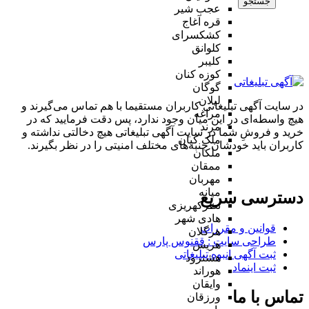
جستجو
عجب شیر
قره آغاج
کشکسرای
کلوانق
کلیبر
کوزه کنان
گوگان
لیلان
در سایت آگهی تبلیغاتی کاربران مستقیما با هم تماس می‌گیرند و
مراغه
هیچ واسطه‌ای در این میان وجود ندارد، پس دقت فرمایید که در
مرند
خرید و فروشِ شما در سایت آگهی تبلیغاتی هیچ دخالتی نداشته و
ملک کیان
کاربران باید خودشان جنبه‌های مختلف امنیتی را در نظر بگیرند.
ملکان
ممقان
مهربان
میانه
دسترسی سریع
نظرکهریزی
هادی شهر
قوانین و مقررات
هرگلان
طراحی سایت : ققنوس پارس
هریس
ثبت آگهی انبوه تبلیغاتی
هشترود
ثبت اینماد
هوراند
وایقان
تماس با ما
ورزقان