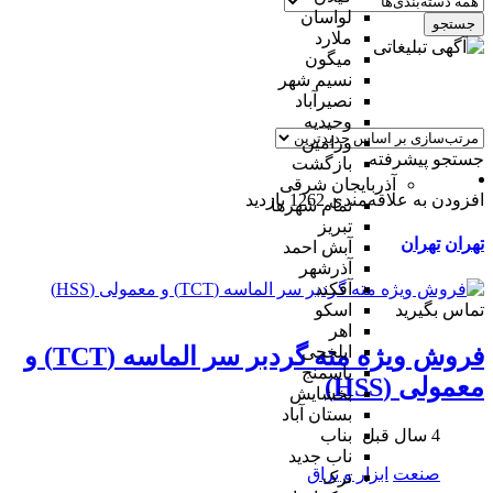
لواسان
جستجو
ملارد
میگون
نسیم شهر
نصیرآباد
وحیدیه
ورامین
جستجو پیشرفته
بازگشت
آذربایجان شرقی
افزودن به علاقه‌مندی
1262 بازدید
تمام شهر‌ها
تبریز
تهران
تهران
آبش احمد
آذرشهر
آقکند
تماس بگیرید
اسکو
اهر
ایلخچی
فروش ویژه مته گردبر سر الماسه (TCT) و
باسمنج
معمولی (HSS)
بخشایش
بستان آباد
4 سال قبل
بناب
ناب جدید
صنعت
ابزار و یراق
ترک