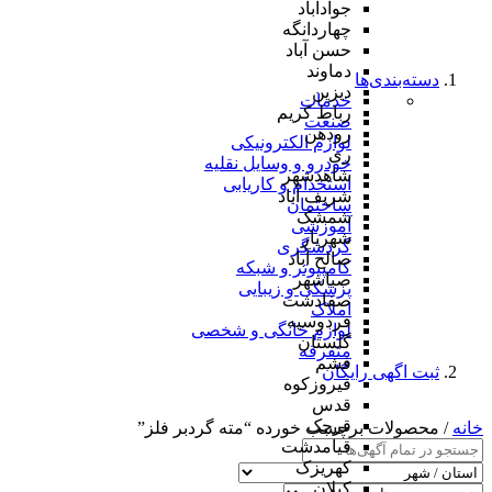
جوادآباد
چهاردانگه
حسن آباد
دماوند
دسته‌بندی‌ها
دیزین
خدمات
رباط کریم
صنعت
رودهن
لوازم الکترونیکی
ری
خودرو و وسایل نقلیه
شاهدشهر
استخدام و کاریابی
شریف آباد
ساختمان
شمشک
آموزشی
شهریار
گردشگری
صالح آباد
کامپیوتر و شبکه
صباشهر
پزشکی و زیبایی
صفادشت
املاک
فردوسیه
لوازم خانگی و شخصی
گلستان
متفرقه
فشم
ثبت اگهی رایگان
فیروزکوه
قدس
قرچک
خانه
/ محصولات برچسب خورده “مته گردبر فلز”
قیامدشت
کهریزک
کیلان