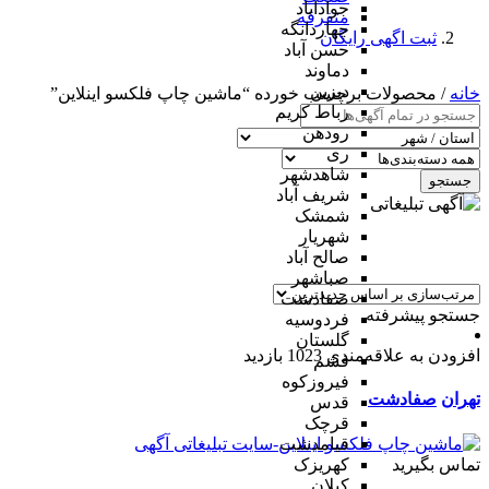
جوادآباد
متفرقه
چهاردانگه
ثبت اگهی رایگان
حسن آباد
دماوند
دیزین
خانه
/ محصولات برچسب خورده “ماشین چاپ فلکسو اینلاین”
رباط کریم
رودهن
ری
شاهدشهر
جستجو
شریف آباد
شمشک
شهریار
صالح آباد
صباشهر
صفادشت
جستجو پیشرفته
فردوسیه
گلستان
افزودن به علاقه‌مندی
1023 بازدید
فشم
فیروزکوه
تهران
صفادشت
قدس
قرچک
قیامدشت
تماس بگیرید
کهریزک
کیلان