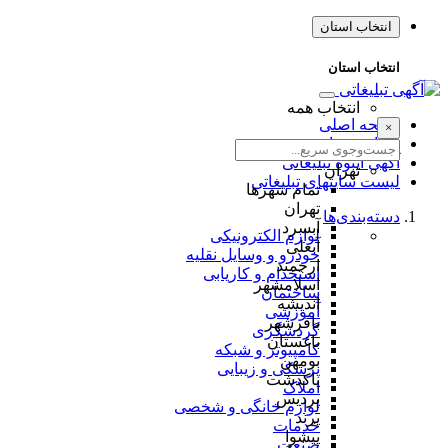
انتخاب استان
انتخاب استان
انتخاب همه
صفحه اصلی
×
طراحی سایت
آگهی انبوه تبلیغاتی
تهران
لیست سایتهای تبلیغاتی
تمام شهر‌ها
تهران
دسته‌بندی‌ها
آبسرد
لوازم الکترونیکی
آبعلی
خودرو و وسایل نقلیه
ارجمند
استخدام و کاریابی
اسلامشهر
ساختمان
اندیشه
آموزشی
باقرشهر
گردشگری
باغستان
کامپیوتر و شبکه
بومهن
پزشکی و زیبایی
پاکدشت
املاک
پردیس
لوازم خانگی و شخصی
پرند
خدمات
پیشوا
صنعت