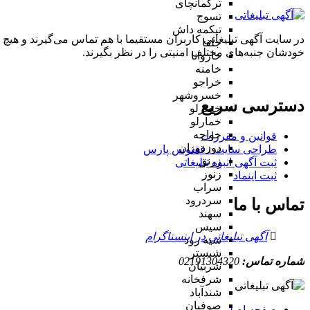
ترکمانچای
تسوج
تیکمه داش
در سایت آگهی تبلیغاتی کاربران مستقیما با هم تماس می‌گیرند و هیچ 
جلفا
خودشان جنبه‌های مختلف امنیتی را در نظر بگیرند.
خاروانا
خامنه
خراجو
خسروشهر
دسترسی سریع
خضرلو
خمارلو
خواجه
قوانین و مقررات
دوزدوزان
طراحی سایت : ققنوس پارس
زرنق
ثبت آگهی انبوه تبلیغاتی
زنوز
ثبت اینماد
سراب
سردرود
تماس با ما
سهند
سیس
آگهی تبلیغاتی در اینستاگرام
سیه رود
شبستر
شماره تماس:
02191304320
شربیان
شرفخانه
شندآباد
صوفیان
صفحه اصلی