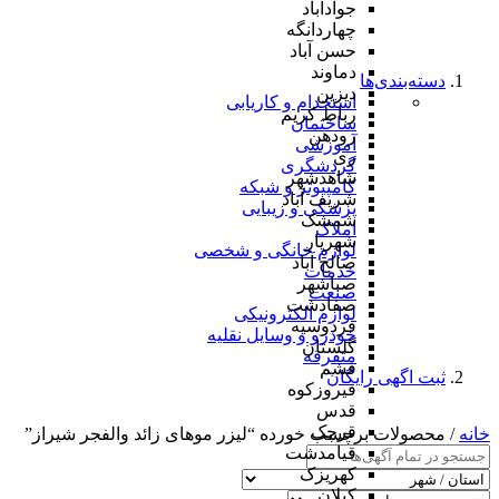
جوادآباد
چهاردانگه
حسن آباد
دماوند
دسته‌بندی‌ها
دیزین
استخدام و کاریابی
رباط کریم
ساختمان
رودهن
آموزشی
ری
گردشگری
شاهدشهر
کامپیوتر و شبکه
شریف آباد
پزشکی و زیبایی
شمشک
املاک
شهریار
لوازم خانگی و شخصی
صالح آباد
خدمات
صباشهر
صنعت
صفادشت
لوازم الکترونیکی
فردوسیه
خودرو و وسایل نقلیه
گلستان
متفرقه
فشم
ثبت اگهی رایگان
فیروزکوه
قدس
قرچک
خانه
/ محصولات برچسب خورده “لیزر موهای زائد والفجر شیراز”
قیامدشت
کهریزک
کیلان