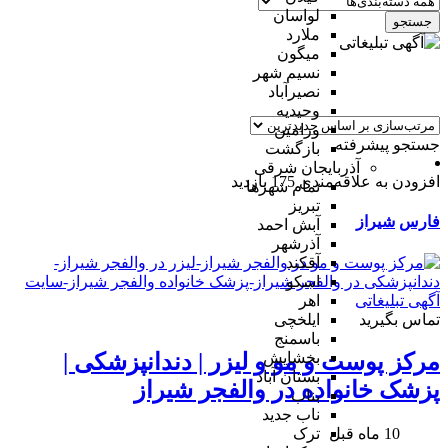
لواسان
جستجو
ملارد
میگون
نسیم شهر
نصیرآباد
وحیدیه
ورامین
جستجو پیشرفته
بازگشت
آذربایجان شرقی
افزودن به علاقه‌مندی
175 بازدید
تمام شهر‌ها
تبریز
فارس
شیراز
آبش احمد
آذرشهر
آقکند
اسکو
اهر
تماس بگیرید
ایلخچی
باسمنج
بخشایش
مرکز پوست و مو و لیزر | دندانپزشکی |
بستان آباد
پزشک خانواده در والفجر شیراز
بناب
ناب جدید
10 ماه قبل
ترک