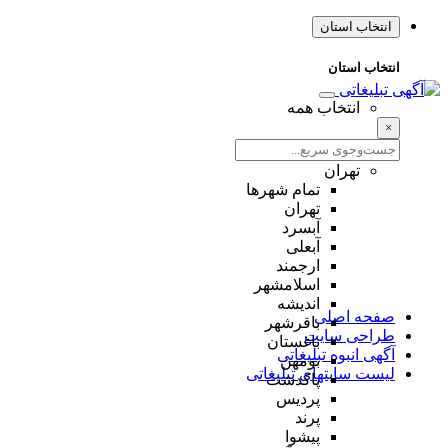
انتخاب استان
انتخاب استان
انتخاب همه
×
تهران
تمام شهر‌ها
تهران
آبسرد
آبعلی
ارجمند
اسلامشهر
اندیشه
صفحه اصلی
باقرشهر
طراحی سایت
باغستان
آگهی انبوه تبلیغاتی
بومهن
لیست سایتهای تبلیغاتی
پاکدشت
پردیس
پرند
پیشوا