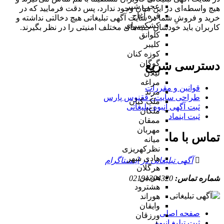
عجب شیر
هیچ واسطه‌ای در این میان وجود ندارد، پس دقت فرمایید که در
قره آغاج
خرید و فروشِ شما در سایت آگهی تبلیغاتی هیچ دخالتی نداشته و
کشکسرای
کاربران باید خودشان جنبه‌های مختلف امنیتی را در نظر بگیرند.
کلوانق
کلیبر
کوزه کنان
گوگان
دسترسی سریع
لیلان
مراغه
قوانین و مقررات
مرند
طراحی سایت : ققنوس پارس
ملک کیان
ثبت آگهی انبوه تبلیغاتی
ملکان
ثبت اینماد
ممقان
مهربان
تماس با ما
میانه
نظرکهریزی
هادی شهر
آگهی تبلیغاتی در اینستاگرام
هرگلان
هریس
شماره تماس:
02191304320
هشترود
هوراند
وایقان
صفحه اصلی
ورزقان
ثبت تبلیغ انبوه