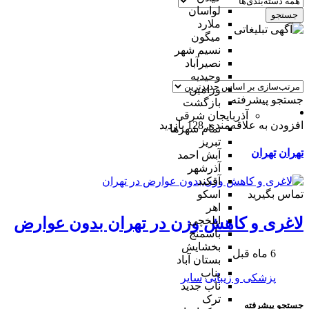
لواسان
جستجو
ملارد
میگون
نسیم شهر
نصیرآباد
وحیدیه
ورامین
جستجو پیشرفته
بازگشت
آذربایجان شرقی
افزودن به علاقه‌مندی
128 بازدید
تمام شهر‌ها
تبریز
تهران
تهران
آبش احمد
آذرشهر
آقکند
تماس بگیرید
اسکو
اهر
ایلخچی
لاغری و کاهش وزن در تهران بدون عوارض
باسمنج
بخشایش
6 ماه قبل
بستان آباد
بناب
پزشکی و زیبایی
سایر
ناب جدید
ترک
جستجو پیشرفته