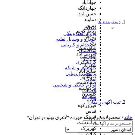
جوادآباد
چهاردانگه
حسن آباد
دماوند
دسته‌بندی‌ها
دیزین
صنعت
رباط کریم
لوازم الکترونیکی
رودهن
خودرو و وسایل نقلیه
ری
استخدام و کاریابی
شاهدشهر
ساختمان
شریف آباد
آموزشی
شمشک
گردشگری
شهریار
کامپیوتر و شبکه
صالح آباد
پزشکی و زیبایی
صباشهر
املاک
صفادشت
لوازم خانگی و شخصی
فردوسیه
خدمات
گلستان
متفرقه
فشم
ثبت اگهی رایگان
فیروزکوه
قدس
قرچک
خانه
/ محصولات برچسب خورده “لاغری پهلو در تهران”
قیامدشت
کهریزک
کیلان