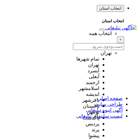
انتخاب استان
انتخاب استان
انتخاب همه
×
تهران
تمام شهر‌ها
تهران
آبسرد
آبعلی
ارجمند
اسلامشهر
اندیشه
صفحه اصلی
باقرشهر
طراحی سایت
باغستان
آگهی انبوه تبلیغاتی
بومهن
لیست سایتهای تبلیغاتی
پاکدشت
پردیس
پرند
پیشوا