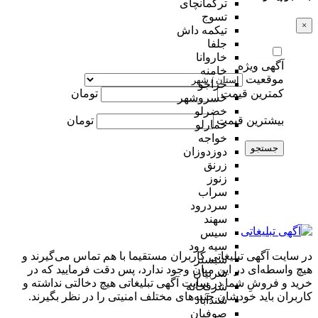
ترکمانچای
تسوج
×
تیکمه داش
جلفا
خاروانا
آگهی ویژه
خامنه
موقعیت
خراجو
کمترین قیمت
تومان
خسروشهر
خضرلو
بیشترین قیمت
تومان
خمارلو
خواجه
جستجو
دوزدوزان
زرنق
زنوز
سراب
سردرود
سهند
سیس
سیه رود
در سایت آگهی تبلیغاتی کاربران مستقیما با هم تماس می‌گیرند و
شبستر
هیچ واسطه‌ای در این میان وجود ندارد، پس دقت فرمایید که در
شربیان
خرید و فروشِ شما در سایت آگهی تبلیغاتی هیچ دخالتی نداشته و
شرفخانه
کاربران باید خودشان جنبه‌های مختلف امنیتی را در نظر بگیرند.
شندآباد
صوفیان