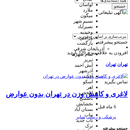
لواسان
جستجو
ملارد
میگون
نسیم شهر
نصیرآباد
وحیدیه
ورامین
جستجو پیشرفته
بازگشت
آذربایجان شرقی
افزودن به علاقه‌مندی
129 بازدید
تمام شهر‌ها
تبریز
تهران
تهران
آبش احمد
آذرشهر
آقکند
تماس بگیرید
اسکو
اهر
ایلخچی
لاغری و کاهش وزن در تهران بدون عوارض
باسمنج
بخشایش
6 ماه قبل
بستان آباد
بناب
پزشکی و زیبایی
سایر
ناب جدید
ترک
جستجو پیشرفته