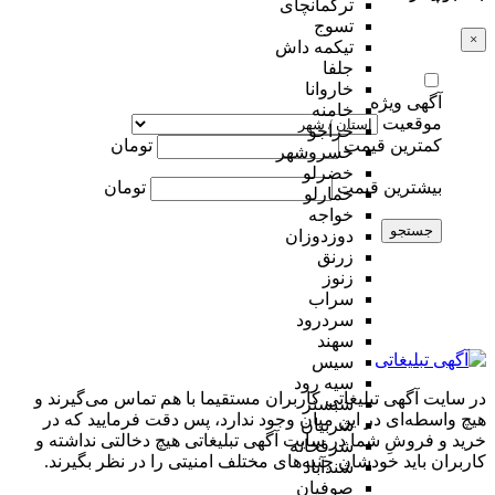
ترکمانچای
تسوج
×
تیکمه داش
جلفا
خاروانا
آگهی ویژه
خامنه
موقعیت
خراجو
کمترین قیمت
تومان
خسروشهر
خضرلو
بیشترین قیمت
تومان
خمارلو
خواجه
جستجو
دوزدوزان
زرنق
زنوز
سراب
سردرود
سهند
سیس
سیه رود
در سایت آگهی تبلیغاتی کاربران مستقیما با هم تماس می‌گیرند و
شبستر
هیچ واسطه‌ای در این میان وجود ندارد، پس دقت فرمایید که در
شربیان
خرید و فروشِ شما در سایت آگهی تبلیغاتی هیچ دخالتی نداشته و
شرفخانه
کاربران باید خودشان جنبه‌های مختلف امنیتی را در نظر بگیرند.
شندآباد
صوفیان