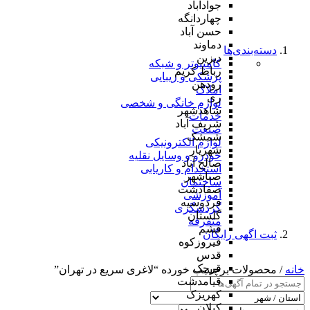
جوادآباد
چهاردانگه
حسن آباد
دماوند
دسته‌بندی‌ها
دیزین
کامپیوتر و شبکه
رباط کریم
پزشکی و زیبایی
رودهن
املاک
ری
لوازم خانگی و شخصی
شاهدشهر
خدمات
شریف آباد
صنعت
شمشک
لوازم الکترونیکی
شهریار
خودرو و وسایل نقلیه
صالح آباد
استخدام و کاریابی
صباشهر
ساختمان
صفادشت
آموزشی
فردوسیه
گردشگری
گلستان
متفرقه
فشم
ثبت اگهی رایگان
فیروزکوه
قدس
قرچک
خانه
/ محصولات برچسب خورده “لاغری سریع در تهران”
قیامدشت
کهریزک
کیلان