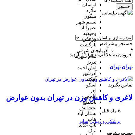
لواسان
جستجو
ملارد
میگون
نسیم شهر
نصیرآباد
وحیدیه
ورامین
جستجو پیشرفته
بازگشت
آذربایجان شرقی
افزودن به علاقه‌مندی
129 بازدید
تمام شهر‌ها
تبریز
تهران
تهران
آبش احمد
آذرشهر
آقکند
تماس بگیرید
اسکو
اهر
ایلخچی
لاغری و کاهش وزن در تهران بدون عوارض
باسمنج
بخشایش
6 ماه قبل
بستان آباد
بناب
پزشکی و زیبایی
سایر
ناب جدید
ترک
جستجو پیشرفته