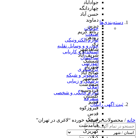
جوادآباد
چهاردانگه
حسن آباد
دماوند
دسته‌بندی‌ها
دیزین
خدمات
رباط کریم
صنعت
رودهن
لوازم الکترونیکی
ری
خودرو و وسایل نقلیه
شاهدشهر
استخدام و کاریابی
شریف آباد
ساختمان
شمشک
آموزشی
شهریار
گردشگری
صالح آباد
کامپیوتر و شبکه
صباشهر
پزشکی و زیبایی
صفادشت
املاک
فردوسیه
لوازم خانگی و شخصی
گلستان
متفرقه
فشم
ثبت اگهی رایگان
فیروزکوه
قدس
قرچک
خانه
/ محصولات برچسب خورده “لاغری در تهران”
قیامدشت
کهریزک
کیلان