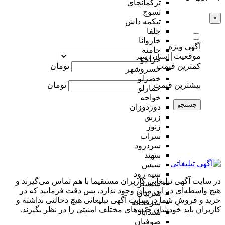
ترکمانچای
تسوج
×
تیکمه داش
جلفا
خاروانا
آگهی ویژه
خامنه
موقعیت
خراجو
کمترین قیمت
تومان
خسروشهر
خضرلو
بیشترین قیمت
تومان
خمارلو
خواجه
جستجو
دوزدوزان
زرنق
زنوز
سراب
سردرود
سهند
سیس
سیه رود
در سایت آگهی تبلیغاتی کاربران مستقیما با هم تماس می‌گیرند و
شبستر
هیچ واسطه‌ای در این میان وجود ندارد، پس دقت فرمایید که در
شربیان
خرید و فروشِ شما در سایت آگهی تبلیغاتی هیچ دخالتی نداشته و
شرفخانه
کاربران باید خودشان جنبه‌های مختلف امنیتی را در نظر بگیرند.
شندآباد
صوفیان