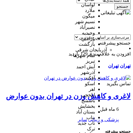
لواسان
جستجو
ملارد
میگون
نسیم شهر
نصیرآباد
وحیدیه
ورامین
جستجو پیشرفته
بازگشت
آذربایجان شرقی
افزودن به علاقه‌مندی
129 بازدید
تمام شهر‌ها
تبریز
تهران
تهران
آبش احمد
آذرشهر
آقکند
تماس بگیرید
اسکو
اهر
ایلخچی
لاغری و کاهش وزن در تهران بدون عوارض
باسمنج
بخشایش
6 ماه قبل
بستان آباد
بناب
پزشکی و زیبایی
سایر
ناب جدید
ترک
جستجو پیشرفته