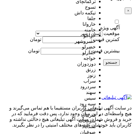
ترکمانچای
تسوج
×
تیکمه داش
جلفا
خاروانا
آگهی ویژه
خامنه
موقعیت
خراجو
کمترین قیمت
تومان
خسروشهر
خضرلو
بیشترین قیمت
تومان
خمارلو
خواجه
جستجو
دوزدوزان
زرنق
زنوز
سراب
سردرود
سهند
سیس
سیه رود
در سایت آگهی تبلیغاتی کاربران مستقیما با هم تماس می‌گیرند و
شبستر
هیچ واسطه‌ای در این میان وجود ندارد، پس دقت فرمایید که در
شربیان
خرید و فروشِ شما در سایت آگهی تبلیغاتی هیچ دخالتی نداشته و
شرفخانه
کاربران باید خودشان جنبه‌های مختلف امنیتی را در نظر بگیرند.
شندآباد
صوفیان