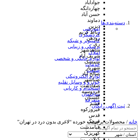
جوادآباد
چهاردانگه
حسن آباد
دماوند
دسته‌بندی‌ها
دیزین
آموزشی
رباط کریم
گردشگری
رودهن
کامپیوتر و شبکه
ری
پزشکی و زیبایی
شاهدشهر
املاک
شریف آباد
لوازم خانگی و شخصی
شمشک
خدمات
شهریار
صنعت
صالح آباد
لوازم الکترونیکی
صباشهر
خودرو و وسایل نقلیه
صفادشت
استخدام و کاریابی
فردوسیه
ساختمان
گلستان
متفرقه
فشم
ثبت اگهی رایگان
فیروزکوه
قدس
قرچک
خانه
/ محصولات برچسب خورده “لاغری بدون درد در تهران”
قیامدشت
کهریزک
کیلان