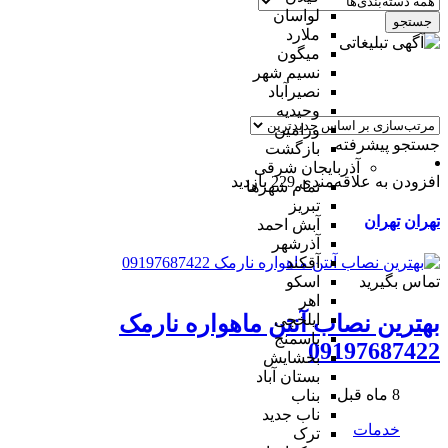
لواسان
جستجو
ملارد
میگون
نسیم شهر
نصیرآباد
وحیدیه
ورامین
جستجو پیشرفته
بازگشت
آذربایجان شرقی
افزودن به علاقه‌مندی
229 بازدید
تمام شهر‌ها
تبریز
تهران
تهران
آبش احمد
آذرشهر
آقکند
تماس بگیرید
اسکو
اهر
ایلخچی
بهترین نصاب آنتن ماهواره نارمک
باسمنج
09197687422
بخشایش
بستان آباد
8 ماه قبل
بناب
ناب جدید
خدمات
ترک