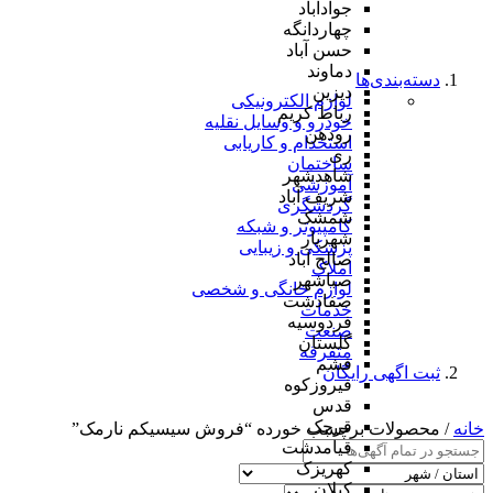
جوادآباد
چهاردانگه
حسن آباد
دماوند
دسته‌بندی‌ها
دیزین
لوازم الکترونیکی
رباط کریم
خودرو و وسایل نقلیه
رودهن
استخدام و کاریابی
ری
ساختمان
شاهدشهر
آموزشی
شریف آباد
گردشگری
شمشک
کامپیوتر و شبکه
شهریار
پزشکی و زیبایی
صالح آباد
املاک
صباشهر
لوازم خانگی و شخصی
صفادشت
خدمات
فردوسیه
صنعت
گلستان
متفرقه
فشم
ثبت اگهی رایگان
فیروزکوه
قدس
قرچک
خانه
/ محصولات برچسب خورده “فروش سیسیکم نارمک”
قیامدشت
کهریزک
کیلان