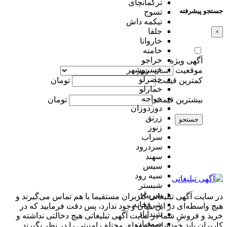
ترکمانچای
جستجو پیشرفته
تسوج
تیکمه داش
جلفا
×
خاروانا
خامنه
خراجو
آگهی ویژه
خسروشهر
موقعیت
خضرلو
کمترین قیمت
تومان
خمارلو
خواجه
بیشترین قیمت
تومان
دوزدوزان
زرنق
جستجو
زنوز
سراب
سردرود
سهند
سیس
سیه رود
شبستر
شربیان
در سایت آگهی تبلیغاتی کاربران مستقیما با هم تماس می‌گیرند و
شرفخانه
هیچ واسطه‌ای در این میان وجود ندارد، پس دقت فرمایید که در
شندآباد
خرید و فروشِ شما در سایت آگهی تبلیغاتی هیچ دخالتی نداشته و
صوفیان
کاربران باید خودشان جنبه‌های مختلف امنیتی را در نظر بگیرند.