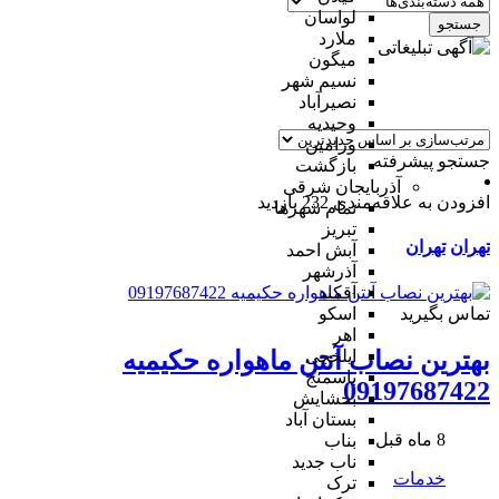
لواسان
جستجو
ملارد
میگون
نسیم شهر
نصیرآباد
وحیدیه
ورامین
جستجو پیشرفته
بازگشت
آذربایجان شرقی
افزودن به علاقه‌مندی
232 بازدید
تمام شهر‌ها
تبریز
تهران
تهران
آبش احمد
آذرشهر
آقکند
تماس بگیرید
اسکو
اهر
ایلخچی
بهترین نصاب آنتن ماهواره حکیمیه
باسمنج
09197687422
بخشایش
بستان آباد
8 ماه قبل
بناب
ناب جدید
خدمات
ترک