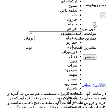
ترکمانچای
جستجو پیشرفته
تسوج
تیکمه داش
جلفا
×
خاروانا
خامنه
خراجو
آگهی ویژه
خسروشهر
موقعیت
خضرلو
کمترین قیمت
تومان
خمارلو
خواجه
بیشترین قیمت
تومان
دوزدوزان
زرنق
جستجو
زنوز
سراب
سردرود
سهند
سیس
سیه رود
شبستر
شربیان
در سایت آگهی تبلیغاتی کاربران مستقیما با هم تماس می‌گیرند و
شرفخانه
هیچ واسطه‌ای در این میان وجود ندارد، پس دقت فرمایید که در
شندآباد
خرید و فروشِ شما در سایت آگهی تبلیغاتی هیچ دخالتی نداشته و
صوفیان
کاربران باید خودشان جنبه‌های مختلف امنیتی را در نظر بگیرند.