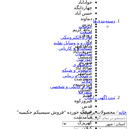
جوادآباد
چهاردانگه
حسن آباد
دماوند
دسته‌بندی‌ها
دیزین
خدمات
رباط کریم
صنعت
رودهن
لوازم الکترونیکی
ری
خودرو و وسایل نقلیه
شاهدشهر
استخدام و کاریابی
شریف آباد
ساختمان
شمشک
آموزشی
شهریار
گردشگری
صالح آباد
کامپیوتر و شبکه
صباشهر
پزشکی و زیبایی
صفادشت
املاک
فردوسیه
لوازم خانگی و شخصی
گلستان
متفرقه
فشم
ثبت اگهی رایگان
فیروزکوه
قدس
قرچک
خانه
/ محصولات برچسب خورده “فروش سیسیکم حکیمیه”
قیامدشت
کهریزک
کیلان