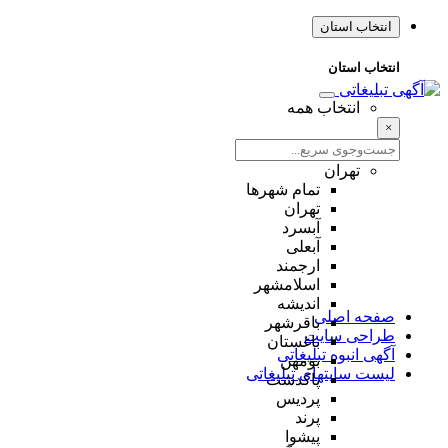
انتخاب استان
انتخاب استان
انتخاب همه
×
تهران
تمام شهر‌ها
تهران
آبسرد
آبعلی
ارجمند
اسلامشهر
اندیشه
صفحه اصلی
باقرشهر
طراحی سایت
باغستان
آگهی انبوه تبلیغاتی
بومهن
لیست سایتهای تبلیغاتی
پاکدشت
پردیس
پرند
پیشوا