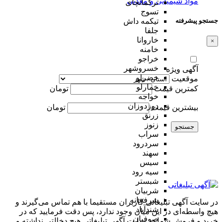
مواد شیمیایی و معدنی
ترکمانچای
تسوج
جستجو پیشرفته
تیکمه داش
جلفا
خاروانا
×
خامنه
خراجو
خسروشهر
آگهی ویژه
خضرلو
موقعیت
خمارلو
کمترین قیمت
تومان
خواجه
دوزدوزان
بیشترین قیمت
تومان
زرنق
زنوز
جستجو
سراب
سردرود
سهند
سیس
سیه رود
شبستر
شربیان
شرفخانه
در سایت آگهی تبلیغاتی کاربران مستقیما با هم تماس می‌گیرند و
شندآباد
هیچ واسطه‌ای در این میان وجود ندارد، پس دقت فرمایید که در
صوفیان
خرید و فروشِ شما در سایت آگهی تبلیغاتی هیچ دخالتی نداشته و