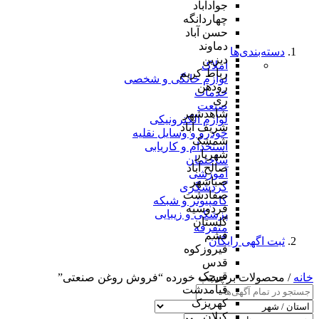
جوادآباد
چهاردانگه
حسن آباد
دماوند
دسته‌بندی‌ها
دیزین
املاک
رباط کریم
لوازم خانگی و شخصی
رودهن
خدمات
ری
صنعت
شاهدشهر
لوازم الکترونیکی
شریف آباد
خودرو و وسایل نقلیه
شمشک
استخدام و کاریابی
شهریار
ساختمان
صالح آباد
آموزشی
صباشهر
گردشگری
صفادشت
کامپیوتر و شبکه
فردوسیه
پزشکی و زیبایی
گلستان
متفرقه
فشم
ثبت اگهی رایگان
فیروزکوه
قدس
قرچک
خانه
/ محصولات برچسب خورده “فروش روغن صنعتی”
قیامدشت
کهریزک
کیلان