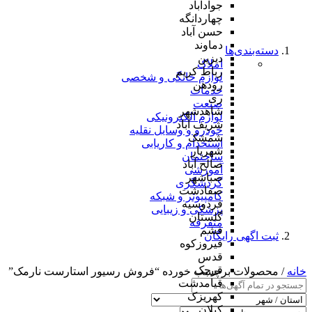
جوادآباد
چهاردانگه
حسن آباد
دماوند
دسته‌بندی‌ها
دیزین
املاک
رباط کریم
لوازم خانگی و شخصی
رودهن
خدمات
ری
صنعت
شاهدشهر
لوازم الکترونیکی
شریف آباد
خودرو و وسایل نقلیه
شمشک
استخدام و کاریابی
شهریار
ساختمان
صالح آباد
آموزشی
صباشهر
گردشگری
صفادشت
کامپیوتر و شبکه
فردوسیه
پزشکی و زیبایی
گلستان
متفرقه
فشم
ثبت اگهی رایگان
فیروزکوه
قدس
قرچک
خانه
/ محصولات برچسب خورده “فروش رسیور استارست نارمک”
قیامدشت
کهریزک
کیلان