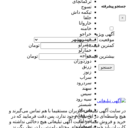
ترکمانچای
جستجو پیشرفته
تسوج
تیکمه داش
جلفا
×
خاروانا
خامنه
خراجو
آگهی ویژه
خسروشهر
موقعیت
خضرلو
کمترین قیمت
تومان
خمارلو
خواجه
بیشترین قیمت
تومان
دوزدوزان
زرنق
جستجو
زنوز
سراب
سردرود
سهند
سیس
سیه رود
شبستر
شربیان
در سایت آگهی تبلیغاتی کاربران مستقیما با هم تماس می‌گیرند و
شرفخانه
هیچ واسطه‌ای در این میان وجود ندارد، پس دقت فرمایید که در
شندآباد
خرید و فروشِ شما در سایت آگهی تبلیغاتی هیچ دخالتی نداشته و
صوفیان
کاربران باید خودشان جنبه‌های مختلف امنیتی را در نظر بگیرند.