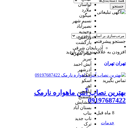
لواسان
جستجو
ملارد
میگون
نسیم شهر
نصیرآباد
وحیدیه
ورامین
جستجو پیشرفته
بازگشت
آذربایجان شرقی
افزودن به علاقه‌مندی
226 بازدید
تمام شهر‌ها
تبریز
تهران
تهران
آبش احمد
آذرشهر
آقکند
تماس بگیرید
اسکو
اهر
ایلخچی
بهترین نصاب آنتن ماهواره نارمک
باسمنج
09197687422
بخشایش
بستان آباد
8 ماه قبل
بناب
ناب جدید
خدمات
ترک