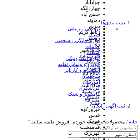
جوادآباد
چهاردانگه
حسن آباد
دماوند
دسته‌بندی‌ها
دیزین
پزشکی و زیبایی
رباط کریم
املاک
رودهن
لوازم خانگی و شخصی
ری
خدمات
شاهدشهر
صنعت
شریف آباد
لوازم الکترونیکی
شمشک
خودرو و وسایل نقلیه
شهریار
استخدام و کاریابی
صالح آباد
ساختمان
صباشهر
آموزشی
صفادشت
گردشگری
فردوسیه
کامپیوتر و شبکه
گلستان
متفرقه
فشم
ثبت اگهی رایگان
فیروزکوه
قدس
قرچک
خانه
/ محصولات برچسب خورده “فروش دامنه سایت”
قیامدشت
کهریزک
کیلان