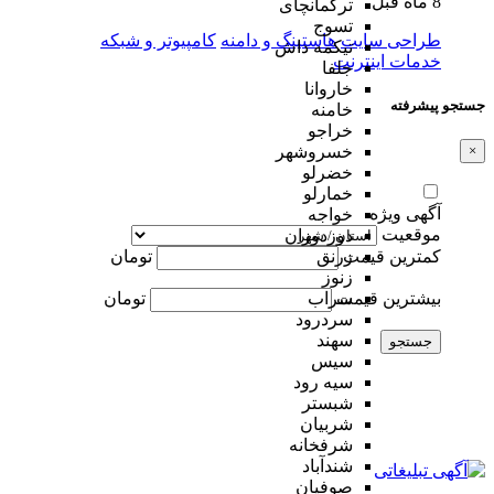
8 ماه قبل
ترکمانچای
تسوج
طراحی سایت
هاستینگ و دامنه
کامپیوتر و شبکه
تیکمه داش
خدمات اینترنت
جلفا
خاروانا
جستجو پیشرفته
خامنه
خراجو
×
خسروشهر
خضرلو
خمارلو
آگهی ویژه
خواجه
موقعیت
دوزدوزان
کمترین قیمت
تومان
زرنق
زنوز
بیشترین قیمت
تومان
سراب
سردرود
سهند
جستجو
سیس
سیه رود
شبستر
شربیان
شرفخانه
شندآباد
صوفیان