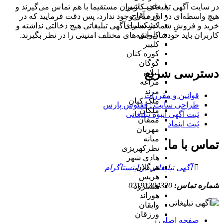
عجب شیر
در سایت آگهی تبلیغاتی کاربران مستقیما با هم تماس می‌گیرند و
قره آغاج
هیچ واسطه‌ای در این میان وجود ندارد، پس دقت فرمایید که در
کشکسرای
خرید و فروشِ شما در سایت آگهی تبلیغاتی هیچ دخالتی نداشته و
کلوانق
کاربران باید خودشان جنبه‌های مختلف امنیتی را در نظر بگیرند.
کلیبر
کوزه کنان
گوگان
دسترسی سریع
لیلان
مراغه
مرند
قوانین و مقررات
ملک کیان
طراحی سایت : ققنوس پارس
ملکان
ثبت آگهی انبوه تبلیغاتی
ممقان
ثبت اینماد
مهربان
میانه
تماس با ما
نظرکهریزی
هادی شهر
هرگلان
آگهی تبلیغاتی در اینستاگرام
هریس
شماره تماس:
02191304320
هشترود
هوراند
وایقان
ورزقان
صفحه اصلی