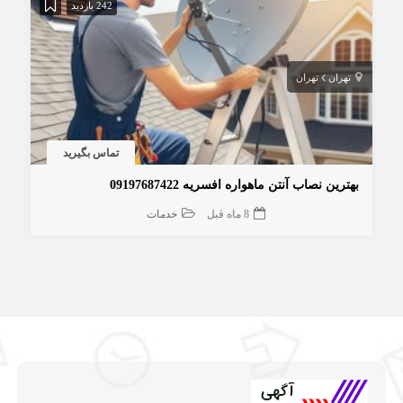
242 بازدید
تهران
تهران
تماس بگیرید
بهترین نصاب آنتن ماهواره افسریه 09197687422
8 ماه قبل
خدمات