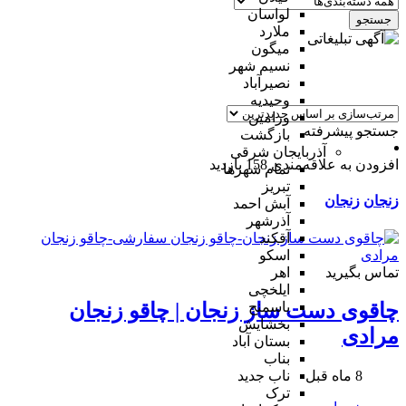
لواسان
جستجو
ملارد
میگون
نسیم شهر
نصیرآباد
وحیدیه
ورامین
جستجو پیشرفته
بازگشت
آذربایجان شرقی
افزودن به علاقه‌مندی
158 بازدید
تمام شهر‌ها
تبریز
زنجان
زنجان
آبش احمد
آذرشهر
آقکند
اسکو
تماس بگیرید
اهر
ایلخچی
باسمنج
چاقوی دست ساز زنجان | چاقو زنجان
بخشایش
مرادی
بستان آباد
بناب
8 ماه قبل
ناب جدید
ترک