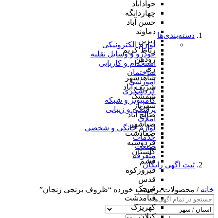
جوادآباد
چهاردانگه
حسن آباد
دماوند
دسته‌بندی‌ها
دیزین
لوازم الکترونیکی
رباط کریم
خودرو و وسایل نقلیه
رودهن
استخدام و کاریابی
ری
ساختمان
شاهدشهر
آموزشی
شریف آباد
گردشگری
شمشک
کامپیوتر و شبکه
شهریار
پزشکی و زیبایی
صالح آباد
املاک
صباشهر
لوازم خانگی و شخصی
صفادشت
خدمات
فردوسیه
صنعت
گلستان
متفرقه
فشم
ثبت اگهی رایگان
فیروزکوه
قدس
قرچک
خانه
/ محصولات برچسب خورده “ظروف برنجی زنجان”
قیامدشت
کهریزک
کیلان