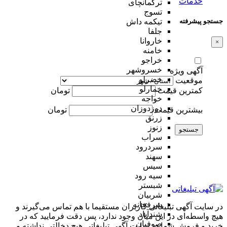
خدمات
ترکمانچای
تسوج
جستجو پیشرفته
تیکمه داش
جلفا
خاروانا
×
خامنه
خراجو
خسروشهر
آگهی ویژه
خضرلو
موقعیت
خمارلو
کمترین قیمت
تومان
خواجه
دوزدوزان
بیشترین قیمت
تومان
زرنق
زنوز
جستجو
سراب
سردرود
سهند
سیس
سیه رود
شبستر
شربیان
شرفخانه
در سایت آگهی تبلیغاتی کاربران مستقیما با هم تماس می‌گیرند و
شندآباد
هیچ واسطه‌ای در این میان وجود ندارد، پس دقت فرمایید که در
صوفیان
خرید و فروشِ شما در سایت آگهی تبلیغاتی هیچ دخالتی نداشته و