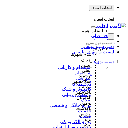
انتخاب استان
انتخاب استان
انتخاب همه
صفحه اصلی
×
طراحی سایت
آگهی انبوه تبلیغاتی
تهران
لیست سایتهای تبلیغاتی
تمام شهر‌ها
تهران
دسته‌بندی‌ها
آبسرد
استخدام و کاریابی
آبعلی
ساختمان
ارجمند
آموزشی
اسلامشهر
گردشگری
اندیشه
کامپیوتر و شبکه
باقرشهر
پزشکی و زیبایی
باغستان
املاک
بومهن
لوازم خانگی و شخصی
پاکدشت
خدمات
پردیس
صنعت
پرند
لوازم الکترونیکی
پیشوا
خودرو و وسایل نقلیه