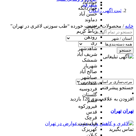
جوادآباد
متفرقه
چهاردانگه
ثبت اگهی رایگان
حسن آباد
دماوند
دیزین
خانه
/ محصولات برچسب خورده “طب سوزنی لاغری در تهران”
رباط کریم
رودهن
ری
شاهدشهر
جستجو
شریف آباد
شمشک
شهریار
صالح آباد
صباشهر
صفادشت
جستجو پیشرفته
فردوسیه
گلستان
افزودن به علاقه‌مندی
128 بازدید
فشم
فیروزکوه
تهران
تهران
قدس
قرچک
قیامدشت
تماس بگیرید
کهریزک
کیلان