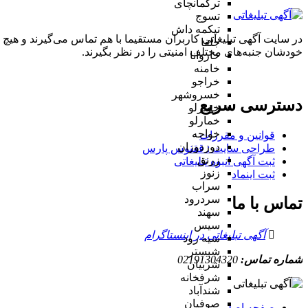
ترکمانچای
تسوج
تیکمه داش
در سایت آگهی تبلیغاتی کاربران مستقیما با هم تماس می‌گیرند و هیچ 
جلفا
خودشان جنبه‌های مختلف امنیتی را در نظر بگیرند.
خاروانا
خامنه
خراجو
خسروشهر
دسترسی سریع
خضرلو
خمارلو
خواجه
قوانین و مقررات
دوزدوزان
طراحی سایت : ققنوس پارس
زرنق
ثبت آگهی انبوه تبلیغاتی
زنوز
ثبت اینماد
سراب
سردرود
تماس با ما
سهند
سیس
آگهی تبلیغاتی در اینستاگرام
سیه رود
شبستر
شماره تماس:
02191304320
شربیان
شرفخانه
شندآباد
صوفیان
صفحه اصلی