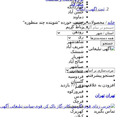
جوادآباد
متفرقه
چهاردانگه
ثبت اگهی رایگان
حسن آباد
دماوند
دیزین
خانه
/ محصولات برچسب خورده “شوینده چند منظوره”
رباط کریم
رودهن
ری
شاهدشهر
جستجو
شریف آباد
شمشک
شهریار
صالح آباد
صباشهر
صفادشت
جستجو پیشرفته
فردوسیه
گلستان
افزودن به علاقه‌مندی
777 بازدید
فشم
فیروزکوه
تهران
تهران
قدس
قرچک
قیامدشت
تماس بگیرید
کهریزک
کیلان