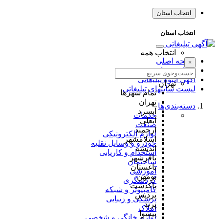
انتخاب استان
انتخاب استان
انتخاب همه
صفحه اصلی
×
طراحی سایت
آگهی انبوه تبلیغاتی
تهران
لیست سایتهای تبلیغاتی
تمام شهر‌ها
تهران
دسته‌بندی‌ها
آبسرد
خدمات
آبعلی
صنعت
ارجمند
لوازم الکترونیکی
اسلامشهر
خودرو و وسایل نقلیه
اندیشه
استخدام و کاریابی
باقرشهر
ساختمان
باغستان
آموزشی
بومهن
گردشگری
پاکدشت
کامپیوتر و شبکه
پردیس
پزشکی و زیبایی
پرند
املاک
پیشوا
لوازم خانگی و شخصی