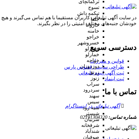
ترکمانچای
تسوج
تیکمه داش
در سایت آگهی تبلیغاتی کاربران مستقیما با هم تماس می‌گیرند و هیچ 
جلفا
خودشان جنبه‌های مختلف امنیتی را در نظر بگیرند.
خاروانا
خامنه
خراجو
خسروشهر
دسترسی سریع
خضرلو
خمارلو
خواجه
قوانین و مقررات
دوزدوزان
طراحی سایت : ققنوس پارس
زرنق
ثبت آگهی انبوه تبلیغاتی
زنوز
ثبت اینماد
سراب
سردرود
تماس با ما
سهند
سیس
آگهی تبلیغاتی در اینستاگرام
سیه رود
شبستر
شماره تماس:
02191304320
شربیان
شرفخانه
شندآباد
صوفیان
صفحه اصلی