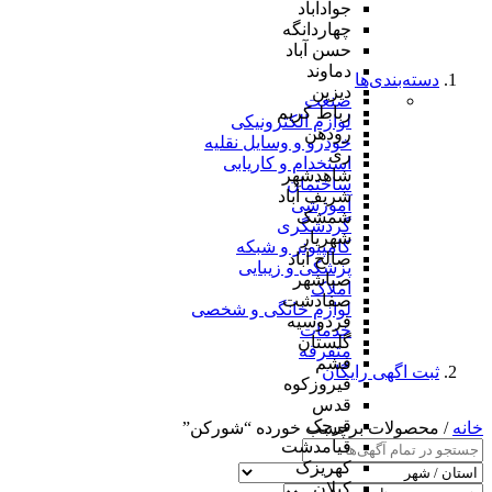
جوادآباد
چهاردانگه
حسن آباد
دماوند
دسته‌بندی‌ها
دیزین
صنعت
رباط کریم
لوازم الکترونیکی
رودهن
خودرو و وسایل نقلیه
ری
استخدام و کاریابی
شاهدشهر
ساختمان
شریف آباد
آموزشی
شمشک
گردشگری
شهریار
کامپیوتر و شبکه
صالح آباد
پزشکی و زیبایی
صباشهر
املاک
صفادشت
لوازم خانگی و شخصی
فردوسیه
خدمات
گلستان
متفرقه
فشم
ثبت اگهی رایگان
فیروزکوه
قدس
قرچک
خانه
/ محصولات برچسب خورده “شورکن”
قیامدشت
کهریزک
کیلان