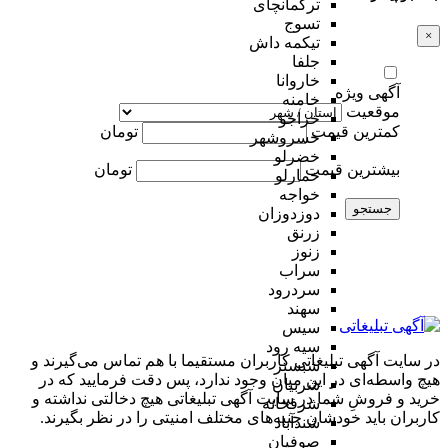
ترکمانچای
تسوج
×
تیکمه داش
جلفا
خاروانا
آگهی ویژه
خامنه
موقعیت
خراجو
کمترین قیمت
تومان
خسروشهر
خضرلو
بیشترین قیمت
تومان
خمارلو
خواجه
جستجو
دوزدوزان
زرنق
زنوز
سراب
سردرود
سهند
سیس
سیه رود
در سایت آگهی تبلیغاتی کاربران مستقیما با هم تماس می‌گیرند و
شبستر
هیچ واسطه‌ای در این میان وجود ندارد، پس دقت فرمایید که در
شربیان
خرید و فروشِ شما در سایت آگهی تبلیغاتی هیچ دخالتی نداشته و
شرفخانه
کاربران باید خودشان جنبه‌های مختلف امنیتی را در نظر بگیرند.
شندآباد
صوفیان