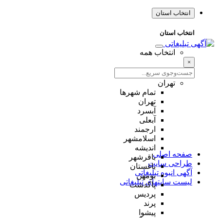
انتخاب استان
انتخاب استان
انتخاب همه
×
تهران
تمام شهر‌ها
تهران
آبسرد
آبعلی
ارجمند
اسلامشهر
اندیشه
صفحه اصلی
باقرشهر
طراحی سایت
باغستان
آگهی انبوه تبلیغاتی
بومهن
لیست سایتهای تبلیغاتی
پاکدشت
پردیس
پرند
پیشوا