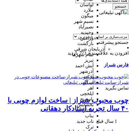
لواسان
جستجو
ملارد
میگون
نسیم شهر
نصیرآباد
وحیدیه
ورامین
جستجو پیشرفته
بازگشت
آذربایجان شرقی
افزودن به علاقه‌مندی
273 بازدید
تمام شهر‌ها
تبریز
فارس
شیراز
آبش احمد
آذرشهر
آقکند
اسکو
تماس بگیرید
اهر
ایلخچی
باسمنج
چوب محبوب شیراز | ساخت لوازم چوبی با
بخشایش
۴۰ سال تجربه استادکار دهقانی
بستان آباد
بناب
1 سال قبل
ناب جدید
ترک