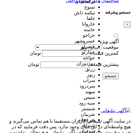
ساختمان
دکوراسیون داخلی
ترکمانچای
تسوج
جستجو پیشرفته
تیکمه داش
جلفا
خاروانا
×
خامنه
خراجو
خسروشهر
آگهی ویژه
خضرلو
موقعیت
خمارلو
کمترین قیمت
تومان
خواجه
دوزدوزان
بیشترین قیمت
تومان
زرنق
زنوز
جستجو
سراب
سردرود
سهند
سیس
سیه رود
شبستر
شربیان
شرفخانه
در سایت آگهی تبلیغاتی کاربران مستقیما با هم تماس می‌گیرند و
شندآباد
هیچ واسطه‌ای در این میان وجود ندارد، پس دقت فرمایید که در
صوفیان
خرید و فروشِ شما در سایت آگهی تبلیغاتی هیچ دخالتی نداشته و