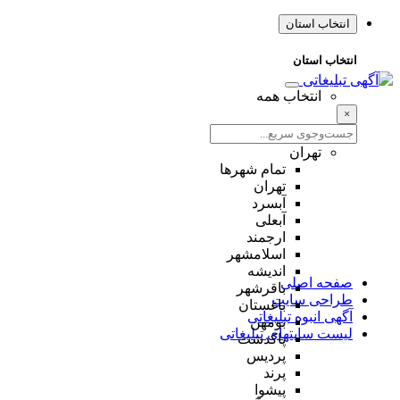
انتخاب استان
انتخاب استان
انتخاب همه
×
تهران
تمام شهر‌ها
تهران
آبسرد
آبعلی
ارجمند
اسلامشهر
اندیشه
صفحه اصلی
باقرشهر
طراحی سایت
باغستان
آگهی انبوه تبلیغاتی
بومهن
لیست سایتهای تبلیغاتی
پاکدشت
پردیس
پرند
پیشوا