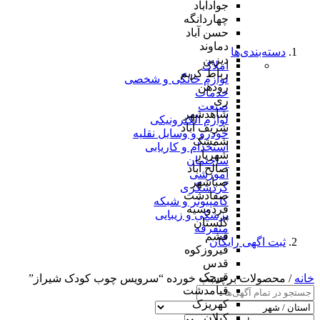
جوادآباد
چهاردانگه
حسن آباد
دماوند
دسته‌بندی‌ها
دیزین
املاک
رباط کریم
لوازم خانگی و شخصی
رودهن
خدمات
ری
صنعت
شاهدشهر
لوازم الکترونیکی
شریف آباد
خودرو و وسایل نقلیه
شمشک
استخدام و کاریابی
شهریار
ساختمان
صالح آباد
آموزشی
صباشهر
گردشگری
صفادشت
کامپیوتر و شبکه
فردوسیه
پزشکی و زیبایی
گلستان
متفرقه
فشم
ثبت اگهی رایگان
فیروزکوه
قدس
قرچک
خانه
/ محصولات برچسب خورده “سرویس چوب کودک شیراز”
قیامدشت
کهریزک
کیلان