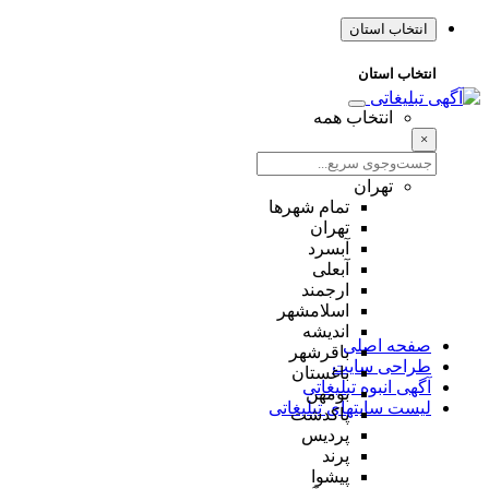
انتخاب استان
انتخاب استان
انتخاب همه
×
تهران
تمام شهر‌ها
تهران
آبسرد
آبعلی
ارجمند
اسلامشهر
اندیشه
صفحه اصلی
باقرشهر
طراحی سایت
باغستان
آگهی انبوه تبلیغاتی
بومهن
لیست سایتهای تبلیغاتی
پاکدشت
پردیس
پرند
پیشوا