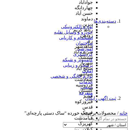
جوادآباد
چهاردانگه
حسن آباد
دماوند
دسته‌بندی‌ها
دیزین
لوازم الکترونیکی
رباط کریم
خودرو و وسایل نقلیه
رودهن
استخدام و کاریابی
ری
ساختمان
شاهدشهر
آموزشی
شریف آباد
گردشگری
شمشک
کامپیوتر و شبکه
شهریار
پزشکی و زیبایی
صالح آباد
املاک
صباشهر
لوازم خانگی و شخصی
صفادشت
خدمات
فردوسیه
صنعت
گلستان
متفرقه
فشم
ثبت اگهی رایگان
فیروزکوه
قدس
قرچک
خانه
/ محصولات برچسب خورده “ساک دستی پارچه‌ای”
قیامدشت
کهریزک
کیلان