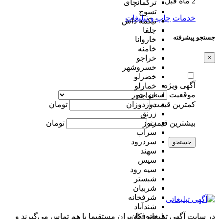
2 ماه قبل
ترکمانچای
تسوج
خدمات
چاپ و تبلیغات
تیکمه داش
جلفا
جستجو پیشرفته
خاروانا
خامنه
×
خراجو
خسروشهر
خضرلو
آگهی ویژه
خمارلو
موقعیت
خواجه
کمترین قیمت
تومان
دوزدوزان
زرنق
بیشترین قیمت
تومان
زنوز
سراب
سردرود
جستجو
سهند
سیس
سیه رود
شبستر
شربیان
شرفخانه
شندآباد
صوفیان
در سایت آگهی تبلیغاتی کاربران مستقیما با هم تماس می‌گیرند و