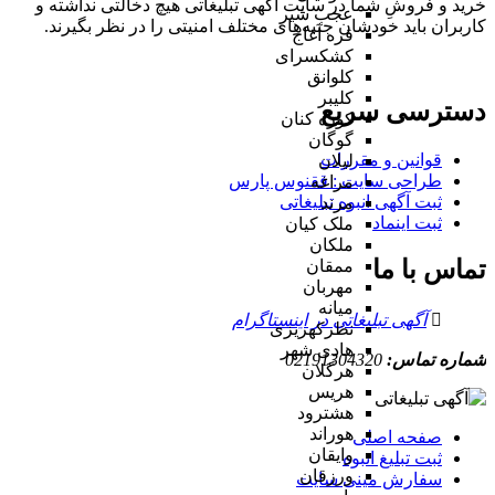
خرید و فروشِ شما در سایت آگهی تبلیغاتی هیچ دخالتی نداشته و
عجب شیر
کاربران باید خودشان جنبه‌های مختلف امنیتی را در نظر بگیرند.
قره آغاج
کشکسرای
کلوانق
کلیبر
دسترسی سریع
کوزه کنان
گوگان
قوانین و مقررات
لیلان
طراحی سایت : ققنوس پارس
مراغه
ثبت آگهی انبوه تبلیغاتی
مرند
ثبت اینماد
ملک کیان
ملکان
تماس با ما
ممقان
مهربان
میانه
آگهی تبلیغاتی در اینستاگرام
نظرکهریزی
هادی شهر
شماره تماس:
02191304320
هرگلان
هریس
هشترود
هوراند
صفحه اصلی
وایقان
ثبت تبلیغ انبوه
ورزقان
سفارش مینی سایت