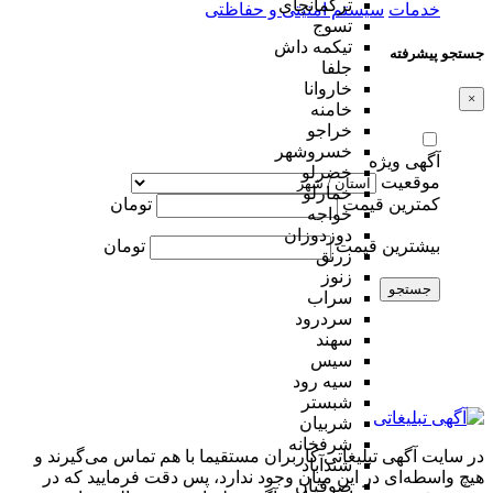
ترکمانچای
خدمات
سیستم امنیتی و حفاظتی
تسوج
تیکمه داش
جستجو پیشرفته
جلفا
خاروانا
×
خامنه
خراجو
خسروشهر
آگهی ویژه
خضرلو
موقعیت
خمارلو
کمترین قیمت
تومان
خواجه
دوزدوزان
بیشترین قیمت
تومان
زرنق
زنوز
جستجو
سراب
سردرود
سهند
سیس
سیه رود
شبستر
شربیان
شرفخانه
در سایت آگهی تبلیغاتی کاربران مستقیما با هم تماس می‌گیرند و
شندآباد
هیچ واسطه‌ای در این میان وجود ندارد، پس دقت فرمایید که در
صوفیان