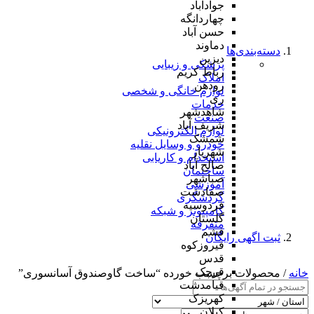
جوادآباد
چهاردانگه
حسن آباد
دماوند
دسته‌بندی‌ها
دیزین
پزشکی و زیبایی
رباط کریم
املاک
رودهن
لوازم خانگی و شخصی
ری
خدمات
شاهدشهر
صنعت
شریف آباد
لوازم الکترونیکی
شمشک
خودرو و وسایل نقلیه
شهریار
استخدام و کاریابی
صالح آباد
ساختمان
صباشهر
آموزشی
صفادشت
گردشگری
فردوسیه
کامپیوتر و شبکه
گلستان
متفرقه
فشم
ثبت اگهی رایگان
فیروزکوه
قدس
قرچک
خانه
/ محصولات برچسب خورده “ساخت گاوصندوق آسانسوری”
قیامدشت
کهریزک
کیلان