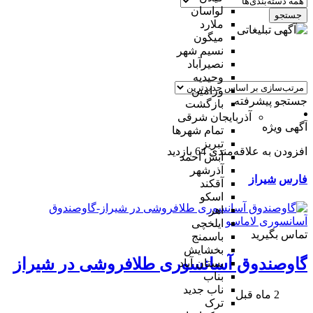
لواسان
جستجو
ملارد
میگون
نسیم شهر
نصیرآباد
وحیدیه
ورامین
جستجو پیشرفته
بازگشت
آذربایجان شرقی
آگهی ویژه
تمام شهر‌ها
تبریز
افزودن به علاقه‌مندی
64 بازدید
آبش احمد
آذرشهر
فارس
شیراز
آقکند
اسکو
اهر
ایلخچی
تماس بگیرید
باسمنج
بخشایش
گاوصندوق آسانسوری طلافروشی در شیراز
بستان آباد
بناب
ناب جدید
2 ماه قبل
ترک